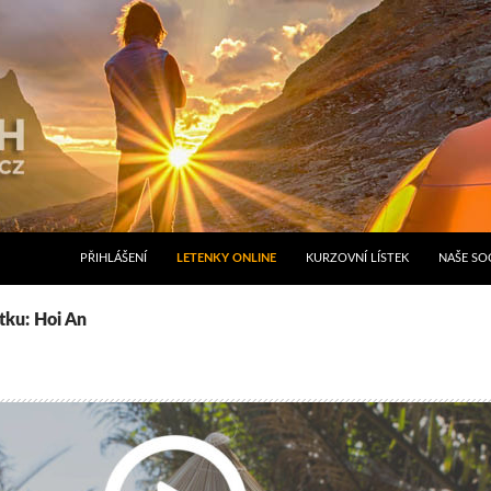
PŘIHLÁŠENÍ
LETENKY ONLINE
KURZOVNÍ LÍSTEK
NAŠE SOC
ítku: Hoi An