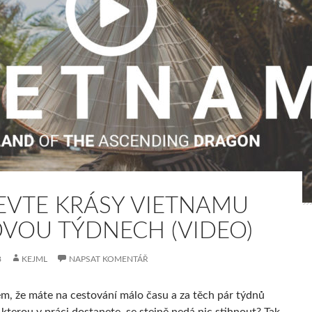
EVTE KRÁSY VIETNAMU
DVOU TÝDNECH (VIDEO)
8
KEJML
NAPSAT KOMENTÁŘ
m, že máte na cestování málo času a za těch pár týdnů