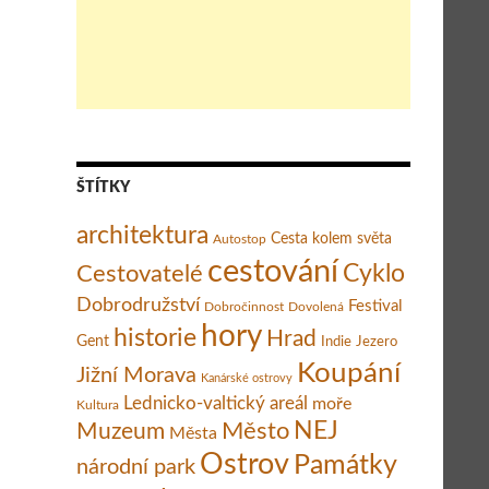
dvou týdnech (VIDEO)
ŠTÍTKY
architektura
Cesta kolem světa
Autostop
cestování
Cestovatelé
Cyklo
Dobrodružství
Festival
Dobročinnost
Dovolená
hory
historie
Hrad
Gent
Indie
Jezero
Koupání
Jižní Morava
Kanárské ostrovy
Lednicko-valtický areál
moře
Kultura
Město
NEJ
Muzeum
Města
Ostrov
Památky
národní park