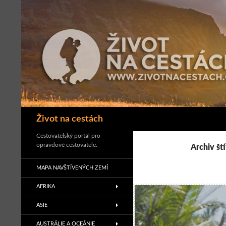
Přejít
k
obsahu
webu
Hledat
Život na cestách
Cestovatelský portál pro
opravdové cestovatele.
Archiv št
MAPA NAVŠTÍVENÝCH ZEMÍ
AFRIKA
ASIE
AUSTRÁLIE A OCEÁNIE