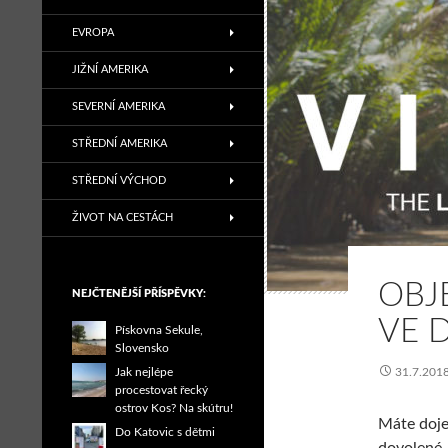
EVROPA
JIŽNÍ AMERIKA
SEVERNÍ AMERIKA
STŘEDNÍ AMERIKA
STŘEDNÍ VÝCHOD
ŽIVOT NA CESTÁCH
OBJ
NEJČTENĚJŠÍ PŘÍSPĚVKY:
VE 
Pískovna Sekule,
Slovensko
Jak nejlépe
31.7.201
procestovat řecký
ostrov Kos? Na skútru!
Máte doje
Do Katovic s dětmi