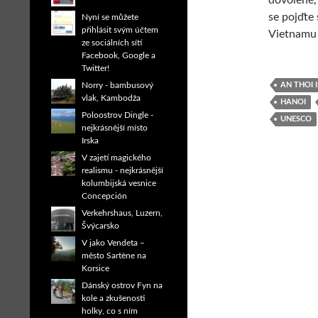
dovolené, 
se pojďte 
Nyní se můžete
přihlásit svým účtem
Vietnamu 
ze sociálních sítí
Facebook, Google a
Twitter!
AN THOI 
Norry - bambusový
vlak, Kambodža
HANOI
Poloostrov Dingle -
UNESCO
nejkrásnější místo
Irska
V zajetí magického
realismu - nejkrásnější
kolumbijská vesnice
Concepción
Verkehrshaus, Luzern,
Švýcarsko
V jako Vendeta –
město Sartène na
Korsice
Dánský ostrov Fyn na
kole a zkušenosti
holky, co s ním