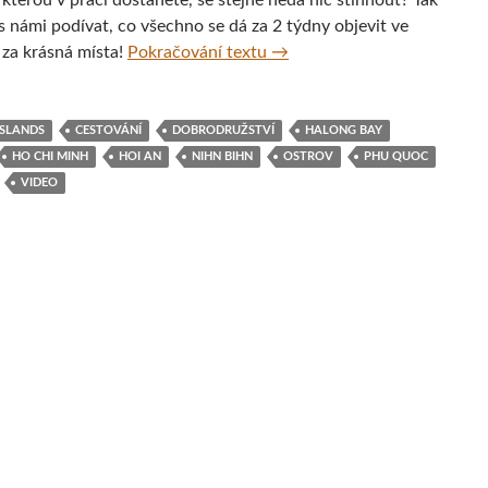
kterou v práci dostanete, se stejně nedá nic stihnout? Tak
s námi podívat, co všechno se dá za 2 týdny objevit ve
Objevte krásy Vietnamu ve 
za krásná místa!
Pokračování textu
→
ISLANDS
CESTOVÁNÍ
DOBRODRUŽSTVÍ
HALONG BAY
HO CHI MINH
HOI AN
NIHN BIHN
OSTROV
PHU QUOC
VIDEO