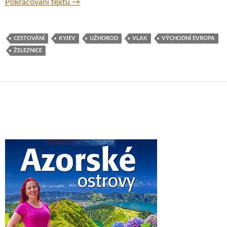
Vlakový průvodce Ukrajinou
Pokračování textu
→
CESTOVÁNÍ
KYJEV
UŽHOROD
VLAK
VÝCHODNÍ EVROPA
ŽELEZNICE