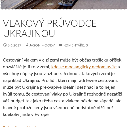
VLAKOVÝ PRŮVODCE
UKRAJINOU
6.6.2017
JASON MOODY
KOMENTÁŘE: 3
Cestování vlakem v cizí zemi může být občas trošičku oříšek,
obzvláště je-li to v zemi,
kde se moc anglicky nedomluvíte
a
všechny nápisy jsou v azbuce. Jednou z takových zemí je
například Ukrajina. Pro lidi, kteří mají rádi levné cestování,
může být Ukrajina překvapivě ideální destinací a to nejen
kvůli tomu, že cestování vlaky po Ukrajině rozhodně nezatíží
váš budget tak jako třeba cesta vlakem někde na západě, ale
hlavně protože ceny jsou všeobecně podstatně nižší než
kdekoliv jinde v Evropě.