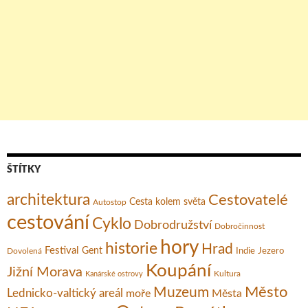
ŠTÍTKY
architektura
Cestovatelé
Cesta kolem světa
Autostop
cestování
Cyklo
Dobrodružství
Dobročinnost
hory
historie
Hrad
Festival
Gent
Dovolená
Indie
Jezero
Koupání
Jižní Morava
Kultura
Kanárské ostrovy
Město
Muzeum
Lednicko-valtický areál
moře
Města