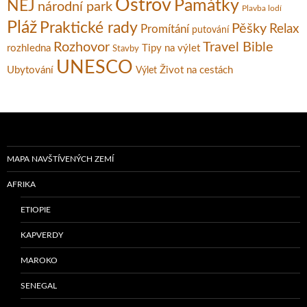
Ostrov
Památky
NEJ
národní park
Plavba lodí
Pláž
Praktické rady
Pěšky
Relax
Promítání
putování
Rozhovor
Travel Bible
rozhledna
Tipy na výlet
Stavby
UNESCO
Ubytování
Život na cestách
Výlet
MAPA NAVŠTÍVENÝCH ZEMÍ
AFRIKA
ETIOPIE
KAPVERDY
MAROKO
SENEGAL