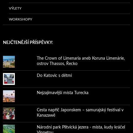
VÝLETY
WORKSHOPY
NEJČTENĚJŠÍ PŘÍSPĚVKY:
The Crown of Limenaria aneb Koruna Limenárie,
ostrov Thassos, Řecko
Do Katovic s dětmi
Nejzajímavější místa Turecka
Cesta napříč Japonskem – samurajský festival v
Kanazawě
Národní park Plitvická jezera - místa, kudy kráčel
Vinnetou