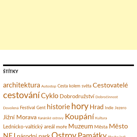
ŠTÍTKY
architektura
Cestovatelé
Cesta kolem světa
Autostop
cestování
Cyklo
Dobrodružství
Dobročinnost
hory
historie
Hrad
Festival
Gent
Dovolená
Indie
Jezero
Koupání
Jižní Morava
Kultura
Kanárské ostrovy
Město
Muzeum
Lednicko-valtický areál
moře
Města
Ostrov
Památky
NEJ
národní park
Plavba lodí