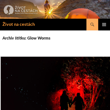
Přejít
k
obsahu
webu
Hledat
Život na cestách
ZÁKLAD
NAVIGA
Archiv štítku: Glow Worms
MENU