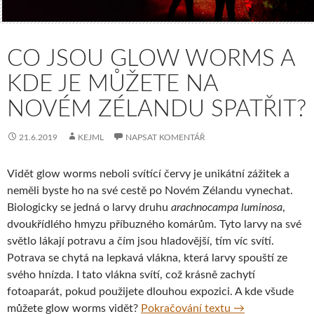
CO JSOU GLOW WORMS A
KDE JE MŮŽETE NA
NOVÉM ZÉLANDU SPATŘIT?
21.6.2019
KEJML
NAPSAT KOMENTÁŘ
Vidět glow worms neboli svítící červy je unikátní zážitek a
neměli byste ho na své cestě po Novém Zélandu vynechat.
Biologicky se jedná o larvy druhu ​
arachnocampa luminosa
,​
dvoukřídlého hmyzu příbuzného komárům. Tyto larvy na své
světlo lákají potravu a čím jsou hladovější, tím víc svítí.
Potrava se chytá na lepkavá vlákna, která larvy spouští ze
svého hnízda. I tato vlákna svítí, což krásně zachytí
fotoaparát, pokud použijete dlouhou expozici. A kde všude
Co jsou glow wo
můžete glow worms vidět?
Pokračování textu
→