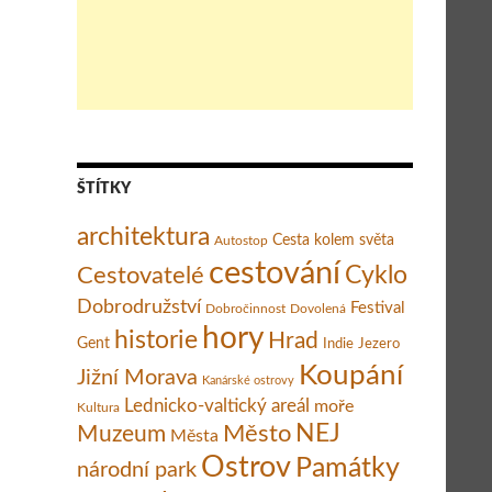
ŠTÍTKY
e můžete na Novém Zélandu spatřit?
architektura
Cesta kolem světa
Autostop
cestování
Cestovatelé
Cyklo
Dobrodružství
Festival
Dobročinnost
Dovolená
hory
historie
Hrad
Gent
Indie
Jezero
Koupání
Jižní Morava
Kanárské ostrovy
Lednicko-valtický areál
moře
Kultura
Město
NEJ
Muzeum
Města
Ostrov
Památky
národní park