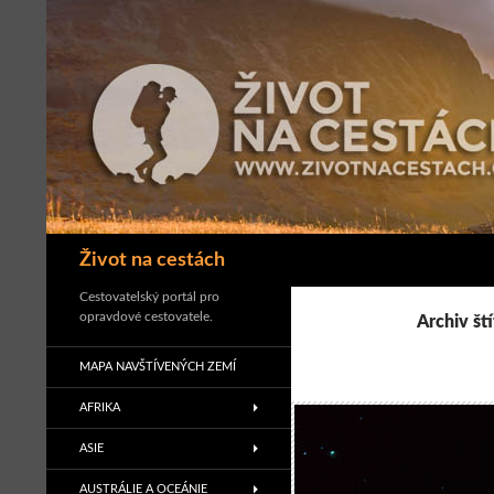
Přejít
k
obsahu
webu
Hledat
Život na cestách
Cestovatelský portál pro
opravdové cestovatele.
Archiv št
MAPA NAVŠTÍVENÝCH ZEMÍ
AFRIKA
ASIE
AUSTRÁLIE A OCEÁNIE