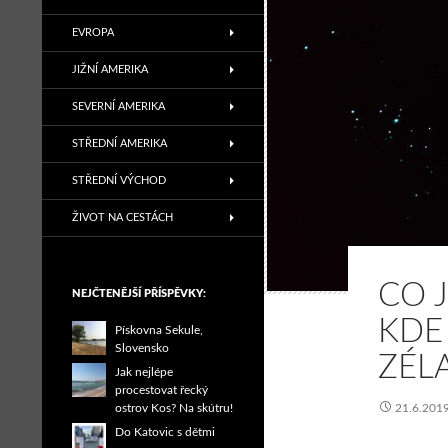
EVROPA
JIŽNÍ AMERIKA
SEVERNÍ AMERIKA
STŘEDNÍ AMERIKA
STŘEDNÍ VÝCHOD
ŽIVOT NA CESTÁCH
CO 
NEJČTENĚJŠÍ PŘÍSPĚVKY:
KDE
Pískovna Sekule,
Slovensko
ZÉL
Jak nejlépe
procestovat řecký
ostrov Kos? Na skútru!
21.6.201
Do Katovic s dětmi