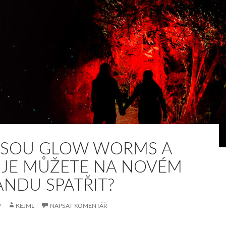
JSOU GLOW WORMS A
 JE MŮŽETE NA NOVÉM
ANDU SPATŘIT?
9
KEJML
NAPSAT KOMENTÁŘ