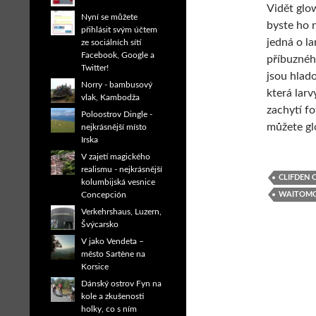
Vidět glow
Nyní se můžete
byste ho 
přihlásit svým účtem
jedná o la
ze sociálních sítí
Facebook, Google a
příbuznéh
Twitter!
jsou hlado
Norry - bambusový
která larv
vlak, Kambodža
zachytí f
Poloostrov Dingle -
můžete g
nejkrásnější místo
Irska
V zajetí magického
realismu - nejkrásnější
CLIFDEN 
kolumbijská vesnice
WAITOMO
Concepción
Verkehrshaus, Luzern,
Švýcarsko
V jako Vendeta –
město Sartène na
Korsice
Dánský ostrov Fyn na
kole a zkušenosti
holky, co s ním