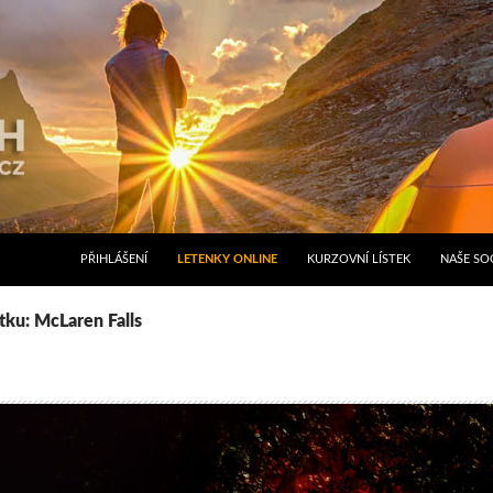
PŘIHLÁŠENÍ
LETENKY ONLINE
KURZOVNÍ LÍSTEK
NAŠE SOC
ítku: McLaren Falls