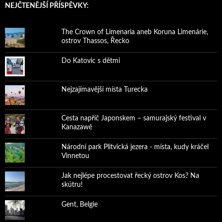
NEJČTENĚJŠÍ PŘÍSPĚVKY:
The Crown of Limenaria aneb Koruna Limenárie,
ostrov Thassos, Řecko
Do Katovic s dětmi
Nejzajímavější místa Turecka
Cesta napříč Japonskem – samurajský festival v
Kanazawě
Národní park Plitvická jezera - místa, kudy kráčel
Vinnetou
Jak nejlépe procestovat řecký ostrov Kos? Na
skútru!
Gent, Belgie