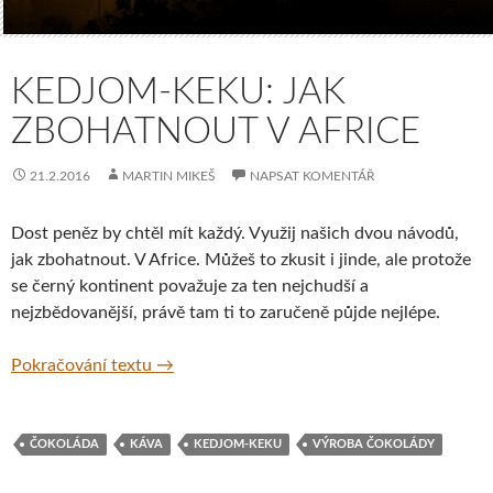
KEDJOM-KEKU: JAK
ZBOHATNOUT V AFRICE
21.2.2016
MARTIN MIKEŠ
NAPSAT KOMENTÁŘ
Dost peněz by chtěl mít každý. Využij našich dvou návodů,
jak zbohatnout. V Africe. Můžeš to zkusit i jinde, ale protože
se černý kontinent považuje za ten nejchudší a
nejzbědovanější, právě tam ti to zaručeně půjde nejlépe.
Kedjom-Keku: Jak zbohatnout v Africe
Pokračování textu
→
ČOKOLÁDA
KÁVA
KEDJOM-KEKU
VÝROBA ČOKOLÁDY