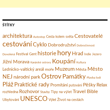
ŠTÍTKY
architektura
Cestovatelé
Cesta kolem světa
Autostop
cestování
Cyklo
Dobrodružství
Dobročinnost
hory
historie
Hrad
Festival
Gent
Dovolená
Indie
Jezero
Koupání
Jižní Morava
Kultura
Kanárské ostrovy
Město
Muzeum
Lednicko-valtický areál
moře
Města
Ostrov
Památky
NEJ
národní park
Plavba lodí
Pláž
Praktické rady
Pěšky
Relax
Promítání
putování
Rozhovor
Travel Bible
rozhledna
Tipy na výlet
Stavby
UNESCO
Ubytování
Život na cestách
Výlet