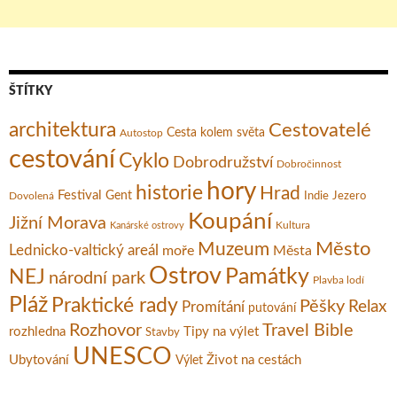
ŠTÍTKY
architektura
Cestovatelé
Cesta kolem světa
Autostop
cestování
Cyklo
Dobrodružství
Dobročinnost
hory
historie
Hrad
Festival
Gent
Dovolená
Indie
Jezero
Koupání
Jižní Morava
Kultura
Kanárské ostrovy
Město
Muzeum
Lednicko-valtický areál
moře
Města
Ostrov
Památky
NEJ
národní park
Plavba lodí
Pláž
Praktické rady
Pěšky
Relax
Promítání
putování
Rozhovor
Travel Bible
rozhledna
Tipy na výlet
Stavby
UNESCO
Ubytování
Život na cestách
Výlet