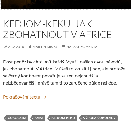
KEDJOM-KEKU: JAK
ZBOHATNOUT V AFRICE
21.2.2016
MARTIN MIKEŠ
NAPSAT KOMENTÁŘ
Dost peněz by chtěl mít každý. Využij našich dvou návodů,
jak zbohatnout. V Africe. Můžeš to zkusit i jinde, ale protože
se černý kontinent považuje za ten nejchudší a
nejzbědovanější, právě tam ti to zaručeně půjde nejlépe.
Kedjom-Keku: Jak zbohatnout v Africe
Pokračování textu
→
ČOKOLÁDA
KÁVA
KEDJOM-KEKU
VÝROBA ČOKOLÁDY