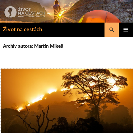
Přejít
k
obsahu
webu
Hledat
Život na cestách
ZÁKLAD
NAVIGA
Archiv autora: Martin Mikeš
MENU