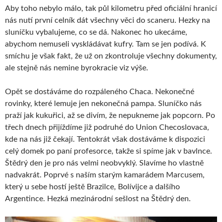
Aby toho nebylo málo, tak půl kilometru před oficiální hranicí
nás nutí první celník dát všechny věci do scaneru. Hezky na
sluníčku vybalujeme, co se dá. Nakonec ho ukecáme,
abychom nemuseli vyskládávat kufry. Tam se jen podívá. K
smíchu je však fakt, že už on zkontroluje všechny dokumenty,
ale stejně nás nemine byrokracie viz výše.
Opět se dostáváme do rozpáleného Chaca. Nekonečné
rovinky, které lemuje jen nekonečná pampa. Sluníčko nás
praží jak kukuřici, až se divím, že nepukneme jak popcorn. Po
třech dnech přijíždíme již podruhé do Union Checoslovaca,
kde na nás již čekají. Tentokrát však dostáváme k dispozici
celý domek po paní profesorce, takže si spíme jak v bavlnce.
Štědrý den je pro nás velmi neobvyklý. Slavíme ho vlastně
nadvakrát. Poprvé s naším starým kamarádem Marcusem,
který u sebe hostí ještě Brazilce, Bolívijce a dalšího
Argentince. Hezká mezinárodní sešlost na Štědrý den.