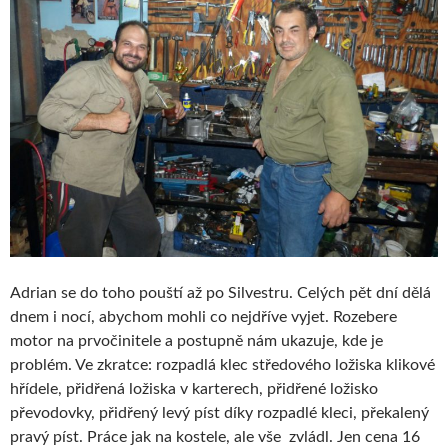
Adrian se do toho pouští až po Silvestru. Celých pět dní dělá
dnem i nocí, abychom mohli co nejdříve vyjet. Rozebere
motor na prvočinitele a postupně nám ukazuje, kde je
problém. Ve zkratce: rozpadlá klec středového ložiska klikové
hřídele, přidřená ložiska v karterech, přidřené ložisko
převodovky, přidřený levý píst díky rozpadlé kleci, překalený
pravý píst. Práce jak na kostele, ale vše zvládl. Jen cena 16