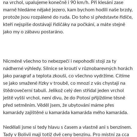
na vrchol, upalujeme konečně i 90 km/h. Při klesání zase
marně hledáme nějaké jezero, kam bychom hodili naše brzdy,
protože jsou rozpálené do ruda. Do toho si představte řidiče,
kteří nejspíše dostávají řidičáky na počkání, a máte stejně
jako my o zábavu postaráno.
Nicméně všechno to nebezpečí i nepohodlí stojí za ty
nádherné výhledy. Silnice se kroutí v různobarevných horách
jako paragraf a teplota zkouší, co všechno vydržíme. Cítíme
se jako smažené řízky v troubě, co mnozí z vás chystají na
štědrovečerní tabuli. Jelikož celý den střídal jeden vrchol
ještě vyšší vrchol, není divu, že do Potosí přijíždíme těsně
před setměním. Věděl jsem, že ubytování máme přes
kamarády zajištěné u kamaráda kamaráda mého kamaráda.
Nedělali jsme si tedy hlavu s časem a vlastně ani s benzínem.
Tady v Bolívii mají totiž dvě ceny benzínu. Pro místní za cca