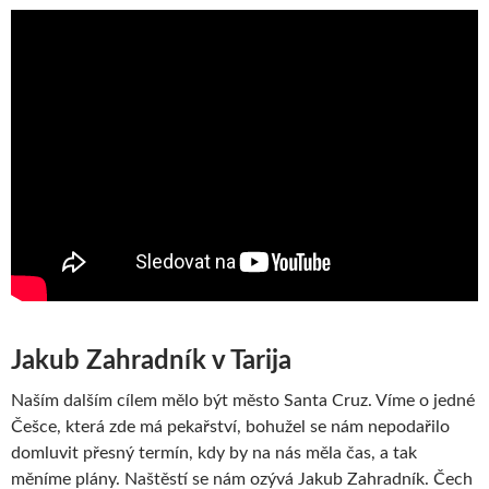
Jakub Zahradník v Tarija
Naším dalším cílem mělo být město Santa Cruz. Víme o jedné
Češce, která zde má pekařství, bohužel se nám nepodařilo
domluvit přesný termín, kdy by na nás měla čas, a tak
měníme plány. Naštěstí se nám ozývá Jakub Zahradník. Čech