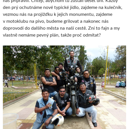
nás připravili. Chtějí, abychom tu zůstali deset dní. Každý
den prý ochutnáme nové typické jídlo, zajdeme na kulečník,
vezmou nás na projížďku k jejich monumentu, zajdeme
v motoklubu na pivo, budeme grilovat a nakonec nás
doprovodí do dalšího města na naší cestě. Zní to fajn a my
vlastně nemáme pevný plán, takže proč odmítat?