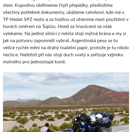
zlem. Kupodivu oběhneme čtyři přepážky, předložíme
všechny potřebné dokumenty, ukážeme celníkovi, kde má v
TP hledat SPZ moto a za hodinu už uháníme mezi pouštěmi v
horách směrem na Tupizu. Hned za hranicemi se však
vylekáme. Na jediné silnici z města stojí mýtná brána a my si
jak na potvoru zapomněli vybrat. Argentinská pesa se tu
velice rychle mění na drahý toaletní papír, protože je tu nikdo
nechce. Naštěstí při nás stojí duch svatý a zařizuje výjimku
mýtného pro jednostopé koně.