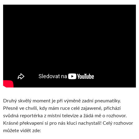
Druhý skvělý moment je při výměně zadní pneumatiky.
Přesně ve chvíli, kdy mám ruce celé zajawené, přichází
svůdná reportérka z místní televize a žádá mě o rozhovor.
Krásné překvapení si pro nás kluci nachystali! Celý rozhovor
můžete vidět zde: