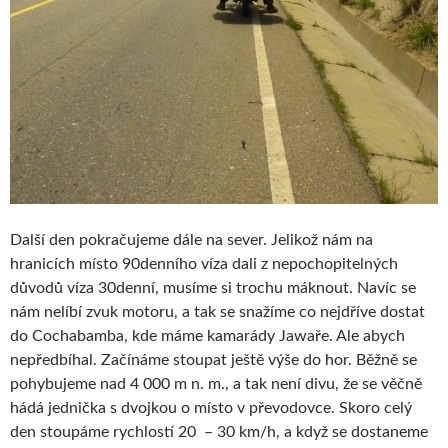
Další den pokračujeme dále na sever. Jelikož nám na
hranicích místo 90denního víza dali z nepochopitelných
důvodů víza 30denní, musíme si trochu máknout. Navíc se
nám nelíbí zvuk motoru, a tak se snažíme co nejdříve dostat
do Cochabamba, kde máme kamarády Jawaře. Ale abych
nepředbíhal. Začínáme stoupat ještě výše do hor. Běžně se
pohybujeme nad 4 000 m n. m., a tak není divu, že se věčně
hádá jednička s dvojkou o místo v převodovce. Skoro celý
den stoupáme rychlostí 20 – 30 km/h, a když se dostaneme