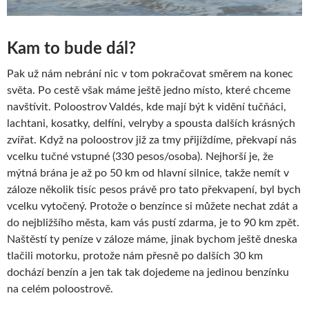
Kam to bude dál?
Pak už nám nebrání nic v tom pokračovat směrem na konec
světa. Po cestě však máme ještě jedno místo, které chceme
navštívit. Poloostrov Valdés, kde mají být k vidění tučňáci,
lachtani, kosatky, delfíni, velryby a spousta dalších krásných
zvířat. Když na poloostrov již za tmy přijíždíme, překvapí nás
vcelku tučné vstupné (330 pesos/osoba). Nejhorší je, že
mýtná brána je až po 50 km od hlavní silnice, takže nemít v
záloze několik tisíc pesos právě pro tato překvapení, byl bych
vcelku vytočený. Protože o benzínce si můžete nechat zdát a
do nejbližšího města, kam vás pustí zdarma, je to 90 km zpět.
Naštěstí ty peníze v záloze máme, jinak bychom ještě dneska
tlačili motorku, protože nám přesně po dalších 30 km
dochází benzín a jen tak tak dojedeme na jedinou benzínku
na celém poloostrově.