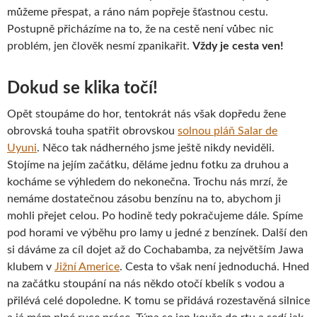
můžeme přespat, a ráno nám popřeje šťastnou cestu.
Postupně přicházíme na to, že na cestě není vůbec nic
problém, jen člověk nesmí zpanikařit.
Vždy je cesta ven!
Dokud se klika točí!
Opět stoupáme do hor, tentokrát nás však dopředu žene
obrovská touha spatřit obrovskou
solnou pláň Salar de
Uyuni
. Něco tak nádherného jsme ještě nikdy neviděli.
Stojíme na jejím začátku, děláme jednu fotku za druhou a
kocháme se výhledem do nekonečna. Trochu nás mrzí, že
nemáme dostatečnou zásobu benzínu na to, abychom ji
mohli přejet celou. Po hodině tedy pokračujeme dále. Spíme
pod horami ve výběhu pro lamy u jedné z benzínek. Další den
si dáváme za cíl dojet až do Cochabamba, za největším Jawa
klubem v
Jižní Americe
. Cesta to však není jednoduchá. Hned
na začátku stoupání na nás někdo otočí kbelík s vodou a
přilévá celé dopoledne. K tomu se přidává rozestavěná silnice