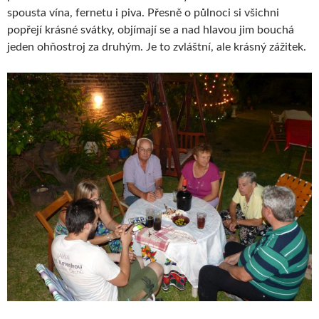
spousta vína, fernetu i piva. Přesně o půlnoci si všichni
popřejí krásné svátky, objímají se a nad hlavou jim bouchá
jeden ohňostroj za druhým. Je to zvláštní, ale krásný zážitek.