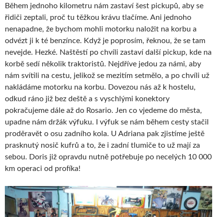
Během jednoho kilometru nám zastaví šest pickupů, aby se
řidiči zeptali, proč tu těžkou krávu tlačíme. Ani jednoho
nenapadne, že bychom mohli motorku naložit na korbu a
odvézt ji k té benzínce. Když je poprosím, řeknou, že se tam
nevejde. Hezké. Naštěstí po chvíli zastaví další pickup, kde na
korbě sedí několik traktoristů. Nejdříve jedou za námi, aby
nám svítili na cestu, jelikož se mezitím setmělo, a po chvíli už
nakládáme motorku na korbu. Dovezou nás až k hostelu,
odkud ráno již bez deště a s vyschlými konektory
pokračujeme dále až do Rosario. Jen co vjedeme do města,
upadne nám držák výfuku. I výfuk se nám během cesty stačil
proděravět o osu zadního kola. U Adriana pak zjistíme ještě
prasknutý nosič kufrů a to, že i zadní tlumiče to už mají za
sebou. Doris již opravdu nutně potřebuje po necelých 10 000
km operaci od profíka!