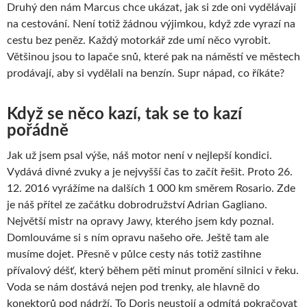
Druhý den nám Marcus chce ukázat, jak si zde oni vydělávají
na cestování. Není totiž žádnou výjimkou, když zde vyrazí na
cestu bez peněz. Každý motorkář zde umí něco vyrobit.
Většinou jsou to lapače snů, které pak na náměstí ve městech
prodávají, aby si vydělali na benzín. Supr nápad, co říkáte?
Když se něco kazí, tak se to kazí
pořádně
Jak už jsem psal výše, náš motor není v nejlepší kondici.
Vydává divné zvuky a je nejvyšší čas to začít řešit. Proto 26.
12. 2016 vyrážíme na dalších 1 000 km směrem Rosario. Zde
je náš přítel ze začátku dobrodružství Adrian Gagliano.
Největší mistr na opravy Jawy, kterého jsem kdy poznal.
Domlouváme si s ním opravu našeho oře. Ještě tam ale
musíme dojet. Přesně v půlce cesty nás totiž zastihne
přívalový déšť, který během pěti minut promění silnici v řeku.
Voda se nám dostává nejen pod trenky, ale hlavně do
konektorů pod nádrží. To Doris neustojí a odmítá pokračovat