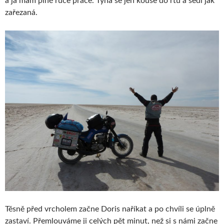
a já mám plné ruce práce. Týna se jen kouše do rtu a sedí jak
zařezaná.
Těsně před vrcholem začne Doris naříkat a po chvíli se úplně
zastaví. Přemlouváme ji celých pět minut, než si s námi začne