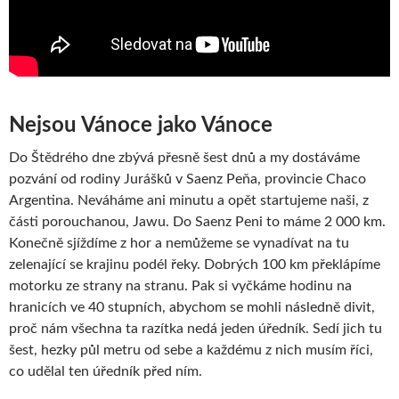
Nejsou Vánoce jako Vánoce
Do Štědrého dne zbývá přesně šest dnů a my dostáváme
pozvání od rodiny Jurášků v Saenz Peňa, provincie Chaco
Argentina. Neváháme ani minutu a opět startujeme naši, z
části porouchanou, Jawu. Do Saenz Peni to máme 2 000 km.
Konečně sjíždíme z hor a nemůžeme se vynadívat na tu
zelenající se krajinu podél řeky. Dobrých 100 km překlápíme
motorku ze strany na stranu. Pak si vyčkáme hodinu na
hranicích ve 40 stupních, abychom se mohli následně divit,
proč nám všechna ta razítka nedá jeden úředník. Sedí jich tu
šest, hezky půl metru od sebe a každému z nich musím říci,
co udělal ten úředník před ním.