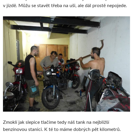
v jízdě. Můžu se stavět třeba na uši, ale dál prostě nepojede.
Zmoklí jak slepice tlačíme tedy náš tank na nejbližší
benzínovou stanici. K té to máme dobrých pět kilometrů.