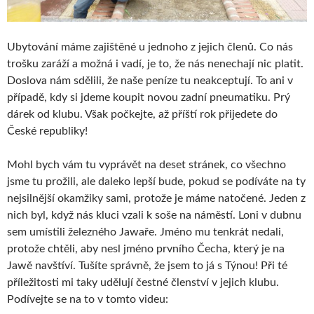
Ubytování máme zajištěné u jednoho z jejich členů. Co nás
trošku zaráží a možná i vadí, je to, že nás nenechají nic platit.
Doslova nám sdělili, že naše peníze tu neakceptují. To ani v
případě, kdy si jdeme koupit novou zadní pneumatiku. Prý
dárek od klubu. Však počkejte, až příští rok přijedete do
České republiky!
Mohl bych vám tu vyprávět na deset stránek, co všechno
jsme tu prožili, ale daleko lepší bude, pokud se podíváte na ty
nejsilnější okamžiky sami, protože je máme natočené. Jeden z
nich byl, když nás kluci vzali k soše na náměstí. Loni v dubnu
sem umístili železného Jawaře. Jméno mu tenkrát nedali,
protože chtěli, aby nesl jméno prvního Čecha, který je na
Jawě navštíví. Tušíte správně, že jsem to já s Týnou! Při té
příležitosti mi taky udělují čestné členství v jejich klubu.
Podívejte se na to v tomto videu: