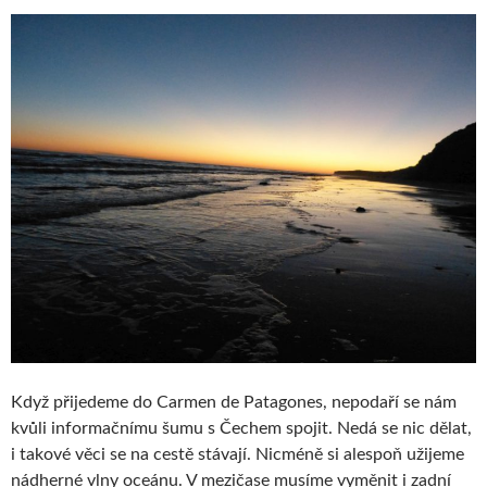
Když přijedeme do Carmen de Patagones, nepodaří se nám
kvůli informačnímu šumu s Čechem spojit. Nedá se nic dělat,
i takové věci se na cestě stávají. Nicméně si alespoň užijeme
nádherné vlny oceánu. V mezičase musíme vyměnit i zadní