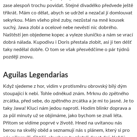
zase alespoň trochu povídat. Stejné divadélko předvede ještě
třikrát. Mám co dělat, abych se udržel a nezačal jí domlouvat
sekyrkou. Mám všeho plné zuby, nezůstal na mně kousek
suchý, Jawa zlobí a ocelové nebe nevěstí nic dobrého.
Naštěstí jen objedeme kopec a vyleze sluníčko a nám se vrací
dobrá nálada. Kupodivu i Doris přestala zlobit, asi jí ten déšť
taky nedělal dobře. O tom se však přesvědčíme o pár týdnů
později znovu.
Aguilas Legendarias
Když sjedeme z hor, vidím v protisměru obrovský bílý dým
stoupající k nebi. Tohle odněkud znám. Mrknu do zpětného
zrcátka, před sebe, do zpětného zrcátka a je mi to jasné. Je to
taky Jawa! Kluci nám jedou naproti. Hodím blinkr doprava a
za půl minuty už se objímáme, jako bychom se znali léta.
Přitom se vidíme poprvé v životě. Hned na uvítanou nás
berou na skvělý oběd a seznamují nás s plánem, který si pro