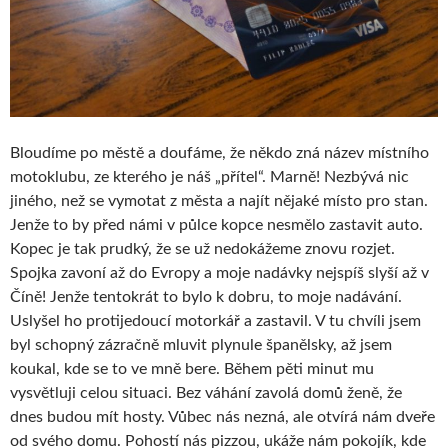
Bloudíme po městě a doufáme, že někdo zná název místního
motoklubu, ze kterého je náš „přítel“. Marně! Nezbývá nic
jiného, než se vymotat z města a najít nějaké místo pro stan.
Jenže to by před námi v půlce kopce nesmělo zastavit auto.
Kopec je tak prudký, že se už nedokážeme znovu rozjet.
Spojka zavoní až do Evropy a moje nadávky nejspíš slyší až v
Číně! Jenže tentokrát to bylo k dobru, to moje nadávání.
Uslyšel ho protijedoucí motorkář a zastavil. V tu chvíli jsem
byl schopný zázračně mluvit plynule španělsky, až jsem
koukal, kde se to ve mně bere. Během pěti minut mu
vysvětluji celou situaci. Bez váhání zavolá domů ženě, že
dnes budou mít hosty. Vůbec nás nezná, ale otvírá nám dveře
od svého domu. Pohostí nás pizzou, ukáže nám pokojík, kde