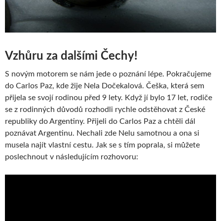
Vzhůru za dalšími Čechy!
S novým motorem se nám jede o poznání lépe. Pokračujeme
do Carlos Paz, kde žije Nela Dočekalová. Češka, která sem
přijela se svojí rodinou před 9 lety. Když jí bylo 17 let, rodiče
se z rodinných důvodů rozhodli rychle odstěhovat z České
republiky do Argentiny. Přijeli do Carlos Paz a chtěli dál
poznávat Argentinu. Nechali zde Nelu samotnou a ona si
musela najít vlastní cestu. Jak se s tím poprala, si můžete
poslechnout v následujícím rozhovoru: