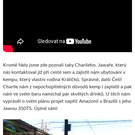
Kromě Nely jsme zde poznali taky Charlieho. Jawaře, který
nás kontaktoval již při cestě sem a zajistil nám ubytování v
kempu, který vlastní rodina Králíčků. Správně, další Češi!
Charlie nám z nepochopitelných důvodů kemp i zaplatil a pak
nám ve svém baru namíchal pár skvělých drinků. U těch nám
vyprávěl o svém plánu projet napříč Amazonii v Brazílii s jeho
Jawou 350TS. Úplně sám!