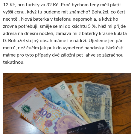
12 Kč, pro turisty za 32 Kč. Proč bychom tedy měli platit
vyšší cenu, když tu budeme mít známého? Bohužel, co čert
nechtěl. Nová baterka v telefonu nepomohla, a když ho
zrovna potřebuji, směje se mi do ksichtu 5 %. Než mi přijde
adresa na dnešní nocleh, zamává mi z baterky krásně kulatá
0. Bohužel stejný obsah máme i v nádrži. Ujedeme jen pár
metrů, než čučím jak puk do vymetené bandasky. Naštěstí
máme pro tyto případy dvě záložní pet lahve se zázračnou
tekutinou.