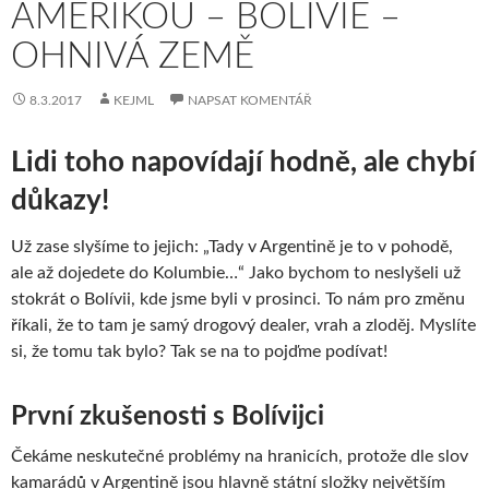
AMERIKOU – BOLÍVIE –
OHNIVÁ ZEMĚ
8.3.2017
KEJML
NAPSAT KOMENTÁŘ
Lidi toho napovídají hodně, ale chybí
důkazy!
Už zase slyšíme to jejich: „Tady v Argentině je to v pohodě,
ale až dojedete do Kolumbie…“ Jako bychom to neslyšeli už
stokrát o Bolívii, kde jsme byli v prosinci. To nám pro změnu
říkali, že to tam je samý drogový dealer, vrah a zloděj. Myslíte
si, že tomu tak bylo? Tak se na to pojďme podívat!
První zkušenosti s Bolívijci
Čekáme neskutečné problémy na hranicích, protože dle slov
kamarádů v Argentině jsou hlavně státní složky největším