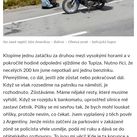
Na Jawě napříč Jižní Amerikou – Bolívie – Ohnivá země – bolívijské kopce
Klopíme jednu zatáčku za druhou mezi vysokými horami a v
pokročilé hodině odpolední vjíždíme do Tupiza. Nutno říci, že
necelých 200 km jsme nepotkali ani jednu benzínku.
Přemýšlíme, co dál, jestli zde zůstat nebo pokračovat dál.
Když se však rozsedíme na patníku na náměstí, je
rozhodnuto. Zůstáváme. Máme nějaké resty, které musíme
vyřídit. Když se rozejdu k bankomatu, uprostřed silnice mě
zastaví četník. Půlky se mi sevřou tak, že bych mohl louskat
oříšky, protože nevím, co čekat. Jsem vyplašený z těch pověr
z Argentiny. Jenže místo zatčení za parkování v zakázané
zóně se policista vřele usměje, podá mi ruku a dává se do
přátelského rozhovoru. To jsou mi věci! Kde je ta korupce a