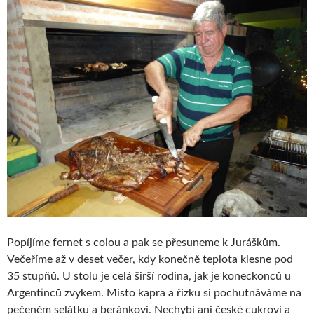
Popíjíme fernet s colou a pak se přesuneme k Juráškům.
Večeříme až v deset večer, kdy konečně teplota klesne pod
35 stupňů. U stolu je celá širší rodina, jak je koneckonců u
Argentinců zvykem. Místo kapra a řízku si pochutnáváme na
pečeném selátku a beránkovi. Nechybí ani české cukroví a