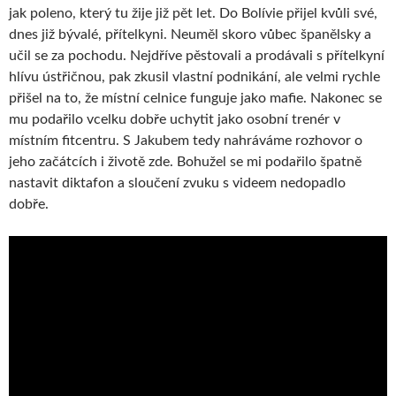
jak poleno, který tu žije již pět let. Do Bolívie přijel kvůli své,
dnes již bývalé, přítelkyni. Neuměl skoro vůbec španělsky a
učil se za pochodu. Nejdříve pěstovali a prodávali s přítelkyní
hlívu ústřičnou, pak zkusil vlastní podnikání, ale velmi rychle
přišel na to, že místní celnice funguje jako mafie. Nakonec se
mu podařilo vcelku dobře uchytit jako osobní trenér v
místním fitcentru. S Jakubem tedy nahráváme rozhovor o
jeho začátcích i životě zde. Bohužel se mi podařilo špatně
nastavit diktafon a sloučení zvuku s videem nedopadlo
dobře.