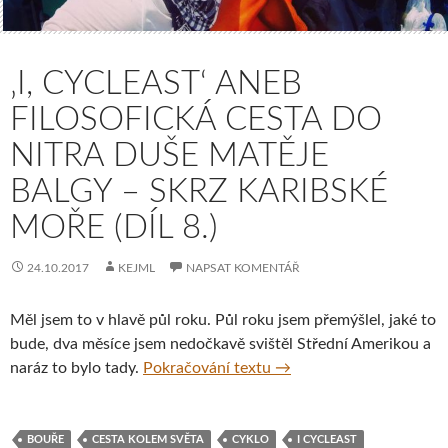
‚I, CYCLEAST‘ ANEB
FILOSOFICKÁ CESTA DO
NITRA DUŠE MATĚJE
BALGY – SKRZ KARIBSKÉ
MOŘE (DÍL 8.)
24.10.2017
KEJML
NAPSAT KOMENTÁŘ
Měl jsem to v hlavě půl roku. Půl roku jsem přemýšlel, jaké to
bude, dva měsíce jsem nedočkavě svištěl Střední Amerikou a
‚I, Cycleast‘ aneb Filoso
naráz to bylo tady.
Pokračování textu
→
BOUŘE
CESTA KOLEM SVĚTA
CYKLO
I CYCLEAST