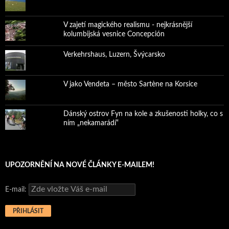
V zajetí magického realismu - nejkrásnější
kolumbijská vesnice Concepción
Verkehrshaus, Luzern, Švýcarsko
V jako Vendeta – město Sartène na Korsice
Dánský ostrov Fyn na kole a zkušenosti holky, co s
ním „nekamarádí“
UPOZORNĚNÍ NA NOVÉ ČLÁNKY E-MAILEM!
E-mail: