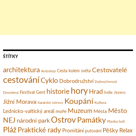
ŠTÍTKY
architektura
Cestovatelé
Cesta kolem světa
Autostop
cestování
Cyklo
Dobrodružství
Dobročinnost
hory
historie
Hrad
Festival
Gent
Dovolená
Indie
Jezero
Koupání
Jižní Morava
Kultura
Kanárské ostrovy
Město
Muzeum
Lednicko-valtický areál
moře
Města
Ostrov
Památky
NEJ
národní park
Plavba lodí
Pláž
Praktické rady
Pěšky
Relax
Promítání
putování