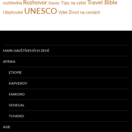
Rozhovor
Travel Bible
rozhledna
Tipy na výlet
Stavby
UNESCO
Ubytování
Život na cestách
Výlet
MAPA NAVŠTÍVENÝCH ZEMÍ
AFRIKA
ETIOPIE
KAPVERDY
MAROKO
SENEGAL
TUNISKO
ASIE