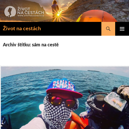
Přejít
k
obsahu
webu
Hledat
Život na cestách
ZÁKLAD
NAVIGA
Archiv štítku: sám na cestě
MENU