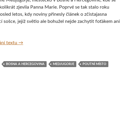
ě Medjugorje, městečko v Bosně a Hercegovině, kde se
olikrát zjevila Panna Marie. Poprvé se tak stalo roku
sled letos, kdy noviny přinesly článek o zčistajasna
cí sošce, jejíž světlo ale bohužel nejde zachytit foťákem ani
Poutní místo Medjugorje, Bosna a Hercegovina
ní textu
→
BOSNA A HERCEGOVINA
MEDJUGORJE
POUTNÍ MÍSTO