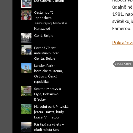
nepochybn
Do Katovic s dětmi
údajně něk
Cesta napříč
1981, napo
Japonskem –
světélkují
samurajský festival v
kamerou.
Kanazawě
Gent, Belgie
Pokračová
Port of Ghent -
industriální tvář
Gentu, Belgie
BALKÁN
Landek Park -
hornické muzeum,
Ostrava, Česká
republika
Soutok Moravy a
Dyje, Pohansko,
Břeclav
Národní park Plitvická
jezera - místa, kudy
kráčel Vinnetou
Pár tipů na výlety v
okolí města Kos