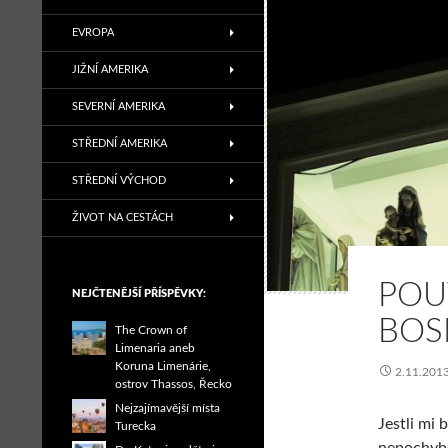
EVROPA
JIŽNÍ AMERIKA
SEVERNÍ AMERIKA
STŘEDNÍ AMERIKA
STŘEDNÍ VÝCHOD
ŽIVOT NA CESTÁCH
POU
NEJČTENĚJŠÍ PŘÍSPĚVKY:
BOS
The Crown of
Limenaria aneb
Koruna Limenárie,
2.11.201
ostrov Thassos, Řecko
Nejzajímavější místa
Jestli mi
Turecka