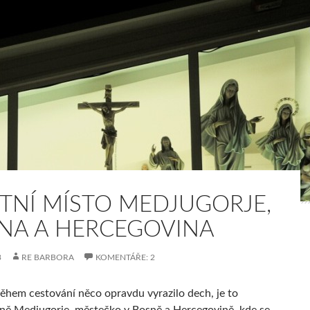
TNÍ MÍSTO MEDJUGORJE,
NA A HERCEGOVINA
3
RE BARBORA
KOMENTÁŘE: 2
 během cestování něco opravdu vyrazilo dech, je to