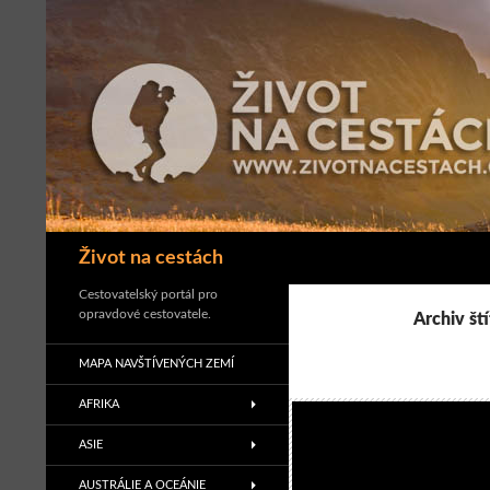
Přejít
k
obsahu
webu
Hledat
Život na cestách
Cestovatelský portál pro
opravdové cestovatele.
Archiv št
MAPA NAVŠTÍVENÝCH ZEMÍ
AFRIKA
ASIE
AUSTRÁLIE A OCEÁNIE