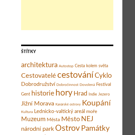
ŠTÍTKY
architektura
Cesta kolem světa
Autostop
cestování
Cestovatelé
Cyklo
Dobrodružství
Festival
Dobročinnost
Dovolená
hory
historie
Hrad
Gent
Indie
Jezero
Koupání
Jižní Morava
Kanárské ostrovy
Lednicko-valtický areál
moře
Kultura
Město
NEJ
Muzeum
Města
Ostrov
Památky
národní park