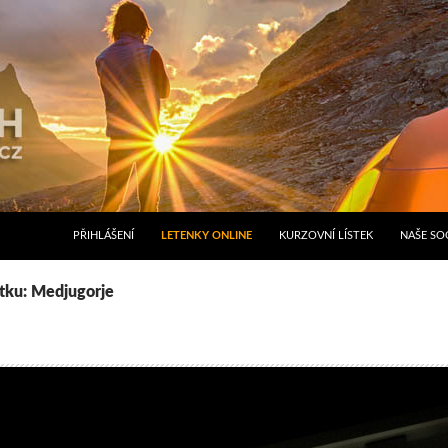
PŘIHLÁŠENÍ
LETENKY ONLINE
KURZOVNÍ LÍSTEK
NAŠE SOC
ítku: Medjugorje