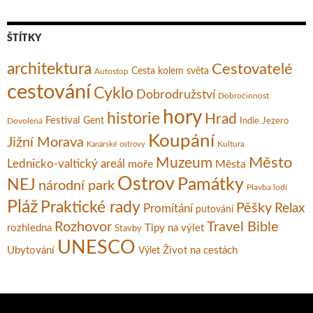
ŠTÍTKY
architektura
Cestovatelé
Cesta kolem světa
Autostop
cestování
Cyklo
Dobrodružství
Dobročinnost
hory
historie
Hrad
Festival
Gent
Dovolená
Indie
Jezero
Koupání
Jižní Morava
Kultura
Kanárské ostrovy
Město
Muzeum
Lednicko-valtický areál
moře
Města
Ostrov
Památky
NEJ
národní park
Plavba lodí
Pláž
Praktické rady
Pěšky
Relax
Promítání
putování
Rozhovor
Travel Bible
rozhledna
Tipy na výlet
Stavby
UNESCO
Ubytování
Život na cestách
Výlet