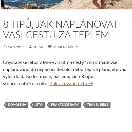
8 TIPŮ, JAK NAPLÁNOVAT
VAŠI CESTU ZA TEPLEM
24.5.2017
KEJML
KOMENTÁŘE: 2
Chystáte se letos v létě vyrazit na cesty? Ať už máte vše
naplánováno do nejmenší detailu, nebo teprve plánujete váš
výlet do další destinace, následujících 8 tipů
8 tipů, jak naplánova
stoprocentně oceníte.
Pokračování textu
→
DOVOLENÁ
LÉTO
PRAKTICKÉ RADY
TRAVEL BIBLE