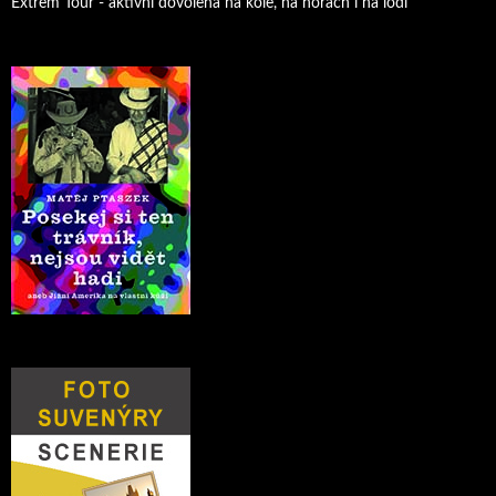
Extrem Tour - aktivní dovolená na kole, na horách i na lodi