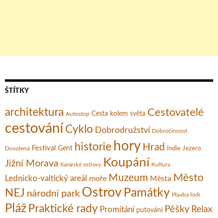
ŠTÍTKY
architektura
Cestovatelé
Cesta kolem světa
Autostop
cestování
Cyklo
Dobrodružství
Dobročinnost
hory
historie
Hrad
Festival
Gent
Dovolená
Indie
Jezero
Koupání
Jižní Morava
Kultura
Kanárské ostrovy
Město
Muzeum
Lednicko-valtický areál
moře
Města
Ostrov
Památky
NEJ
národní park
Plavba lodí
Pláž
Praktické rady
Pěšky
Relax
Promítání
putování