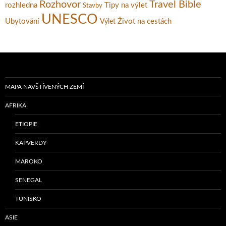
Rozhovor
Travel Bible
rozhledna
Tipy na výlet
Stavby
UNESCO
Ubytování
Život na cestách
Výlet
MAPA NAVŠTÍVENÝCH ZEMÍ
AFRIKA
ETIOPIE
KAPVERDY
MAROKO
SENEGAL
TUNISKO
ASIE