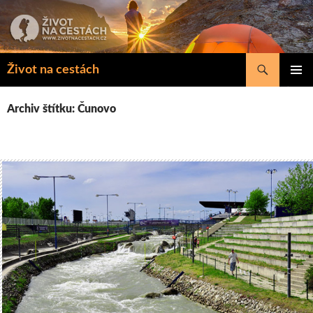
Přejít
k
obsahu
webu
Hledat
Život na cestách
ZÁKLAD
NAVIGA
Archiv štítku: Čunovo
MENU