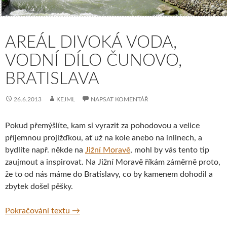
AREÁL DIVOKÁ VODA,
VODNÍ DÍLO ČUNOVO,
BRATISLAVA
26.6.2013
KEJML
NAPSAT KOMENTÁŘ
Pokud přemýšlíte, kam si vyrazit za pohodovou a velice
příjemnou projížďkou, ať už na kole anebo na inlinech, a
bydlíte např. někde na
Jižní Moravě
, mohl by vás tento tip
zaujmout a inspirovat. Na Jižní Moravě říkám záměrně proto,
že to od nás máme do Bratislavy, co by kamenem dohodil a
zbytek došel pěšky.
Areál Divoká Voda, vodní dílo Čunovo, Brati
Pokračování textu
→