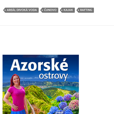
AREÁL DIVOKÁ VODA
ČUNOVO
KAJAK
RAFTING