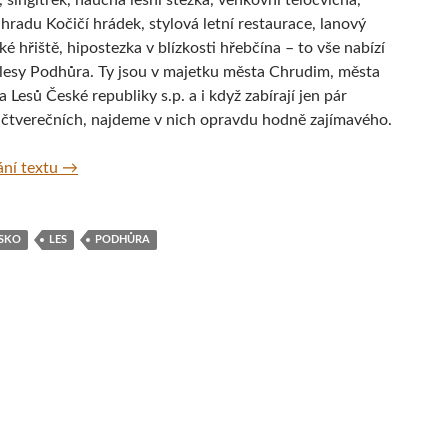
 singltrek, naučná lesní stezka, venkovní tělocvična,
hradu Kočičí hrádek, stylová letní restaurace, lanový
ké hřiště, hipostezka v blízkosti hřebčína – to vše nabízí
 lesy Podhůra. Ty jsou v majetku města Chrudim, města
a Lesů České republiky s.p. a i když zabírají jen pár
 čtverečních, najdeme v nich opravdu hodně zajímavého.
Rekreační lesy Podhůra na Chrudimsku
ní textu
→
SKO
LES
PODHŮRA