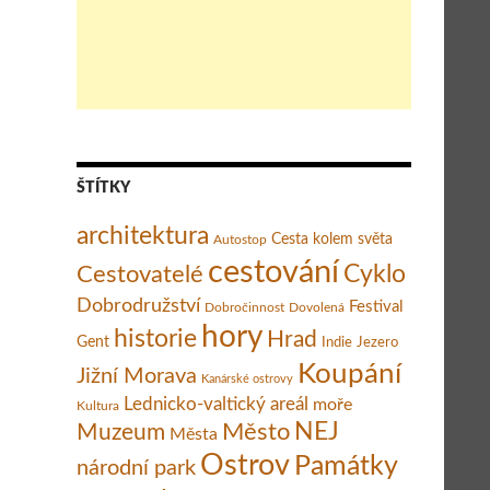
ŠTÍTKY
architektura
Cesta kolem světa
Autostop
cestování
Cestovatelé
Cyklo
Dobrodružství
Festival
Dobročinnost
Dovolená
hory
historie
Hrad
Gent
Indie
Jezero
Koupání
Jižní Morava
Kanárské ostrovy
Lednicko-valtický areál
moře
Kultura
Město
NEJ
Muzeum
Města
Ostrov
Památky
národní park