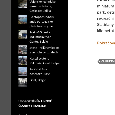
rozhledna,
Vojenské technické
miniatura 
muzeum Lešany,
Česká republika
park, děts
Po stopách rybářů
rekreační
aneb portugalské
Slatiňany 
pláže trochu jinak
kilometrů
Port of Ghent -
industriální tvář
Gentu, Belgie
Pokračová
Stěna Trollů výhledem
z vrcholu vyrazí dech
Kostel svatého
CHRUDIM
Mikuláše, Gent, Belgie
Proč dát šanci
bosenské Tuzle
Gent, Belgie
UPOZORNĚNÍ NA NOVÉ
ČLÁNKY E-MAILEM!