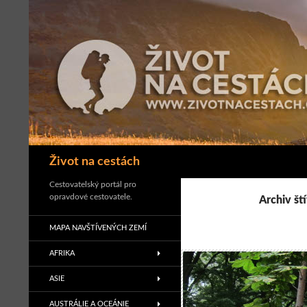
Přejít
k
obsahu
webu
Hledat
Život na cestách
Cestovatelský portál pro
opravdové cestovatele.
Archiv št
MAPA NAVŠTÍVENÝCH ZEMÍ
AFRIKA
ASIE
AUSTRÁLIE A OCEÁNIE