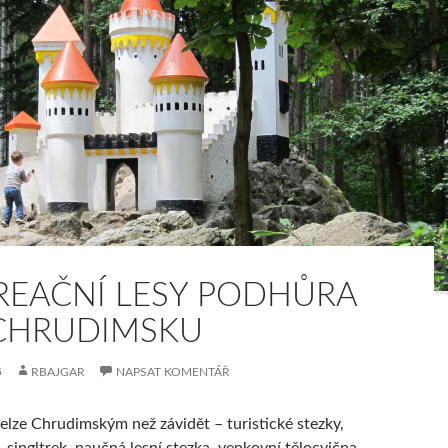
REAČNÍ LESY PODHŮRA
CHRUDIMSKU
5
RBAJGAR
NAPSAT KOMENTÁŘ
nelze Chrudimským než závidět – turistické stezky,