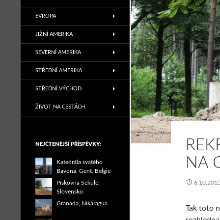
EVROPA
JIŽNÍ AMERIKA
SEVERNÍ AMERIKA
STŘEDNÍ AMERIKA
STŘEDNÍ VÝCHOD
ŽIVOT NA CESTÁCH
REK
NEJČTENĚJŠÍ PŘÍSPĚVKY:
NA 
Katedrála svatého
Bavona, Gent, Belgie
Pískovna Sekule,
6.10.201
Slovensko
Granada, Nikaragua
Tak toto 