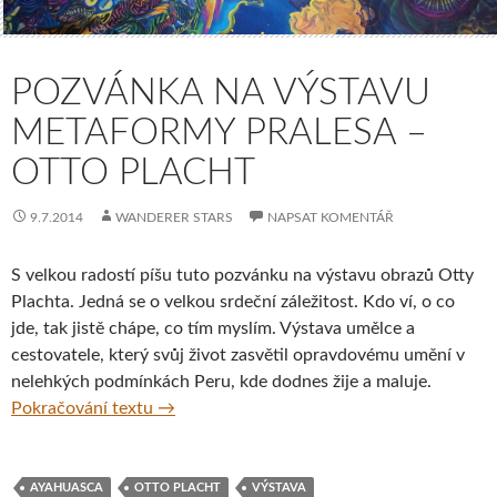
POZVÁNKA NA VÝSTAVU
METAFORMY PRALESA –
OTTO PLACHT
9.7.2014
WANDERER STARS
NAPSAT KOMENTÁŘ
S velkou radostí píšu tuto pozvánku na výstavu obrazů Otty
Plachta. Jedná se o velkou srdeční záležitost. Kdo ví, o co
jde, tak jistě chápe, co tím myslím. Výstava umělce a
cestovatele, který svůj život zasvětil opravdovému umění v
nelehkých podmínkách Peru, kde dodnes žije a maluje.
Pozvánka na výstavu Metaformy pralesa – 
Pokračování textu
→
AYAHUASCA
OTTO PLACHT
VÝSTAVA