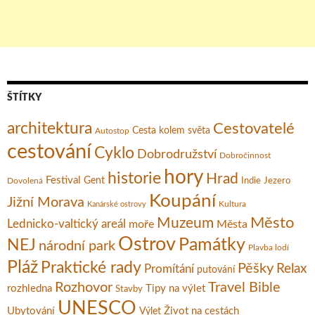
ŠTÍTKY
architektura
Cestovatelé
Cesta kolem světa
Autostop
cestování
Cyklo
Dobrodružství
Dobročinnost
hory
historie
Hrad
Festival
Gent
Dovolená
Indie
Jezero
Koupání
Jižní Morava
Kultura
Kanárské ostrovy
Město
Muzeum
Lednicko-valtický areál
moře
Města
Ostrov
Památky
NEJ
národní park
Plavba lodí
Pláž
Praktické rady
Pěšky
Relax
Promítání
putování
Rozhovor
Travel Bible
rozhledna
Tipy na výlet
Stavby
UNESCO
Ubytování
Život na cestách
Výlet