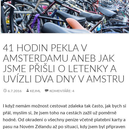
41 HODIN PEKLA V
AMSTERDAMU ANEB JAK
JSME PŘIŠLI O LETENKY A
UVÍZLI DVA DNY V AMSTRU
6.7.2016
KEJML
KOMENTÁŘE: 4
I když nemám možnost cestovat zdaleka tak často, jak bych si
přál, myslím si, že jsem toho na cestách zažil už poměrně
hodně. Od okradení o všechny peníze včetně platební karty a
pasu na Novém Zélandu až po situaci, kdy jsem byl připraven