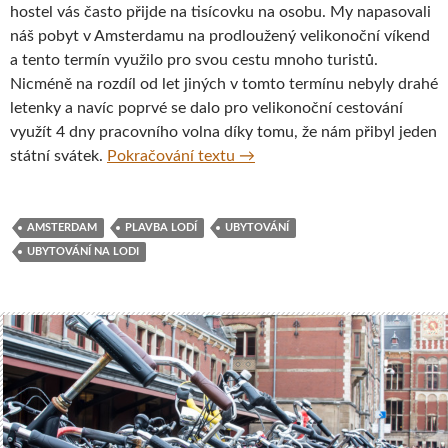
hostel vás často přijde na tisícovku na osobu. My napasovali
náš pobyt v Amsterdamu na prodloužený velikonoční víkend
a tento termín využilo pro svou cestu mnoho turistů.
Nicméně na rozdíl od let jiných v tomto termínu nebyly drahé
letenky a navíc poprvé se dalo pro velikonoční cestování
využít 4 dny pracovního volna díky tomu, že nám přibyl jeden
Ubytování na lodi Avanti, Am
státní svátek.
Pokračování textu
→
AMSTERDAM
PLAVBA LODÍ
UBYTOVÁNÍ
UBYTOVÁNÍ NA LODI