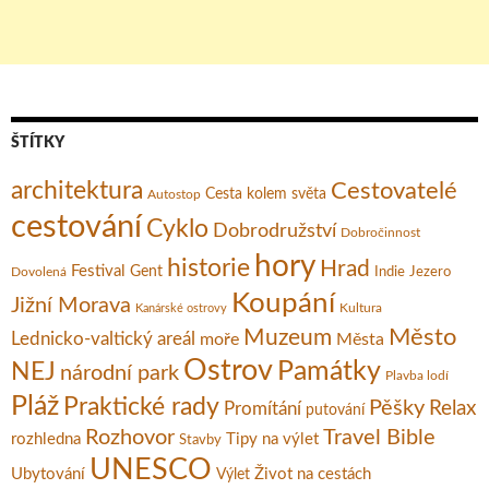
ŠTÍTKY
architektura
Cestovatelé
Cesta kolem světa
Autostop
cestování
Cyklo
Dobrodružství
Dobročinnost
hory
historie
Hrad
Festival
Gent
Dovolená
Indie
Jezero
Koupání
Jižní Morava
Kultura
Kanárské ostrovy
Město
Muzeum
Lednicko-valtický areál
moře
Města
Ostrov
Památky
NEJ
národní park
Plavba lodí
Pláž
Praktické rady
Pěšky
Relax
Promítání
putování
Rozhovor
Travel Bible
rozhledna
Tipy na výlet
Stavby
UNESCO
Ubytování
Život na cestách
Výlet