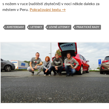
s nožem v ruce (naštěstí zbytečně) v noci někde daleko za
41 hodin pekla v Amsterdamu
městem v Peru.
Pokračování textu
→
AMSTERDAM
LETENKY
LEVNÉ LETENKY
PRAKTICKÉ RADY