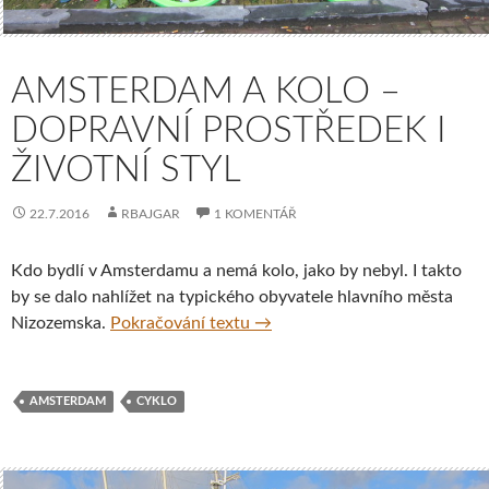
AMSTERDAM A KOLO –
DOPRAVNÍ PROSTŘEDEK I
ŽIVOTNÍ STYL
22.7.2016
RBAJGAR
1 KOMENTÁŘ
Kdo bydlí v Amsterdamu a nemá kolo, jako by nebyl. I takto
by se dalo nahlížet na typického obyvatele hlavního města
Amsterdam a kolo – dopravní pr
Nizozemska.
Pokračování textu
→
AMSTERDAM
CYKLO