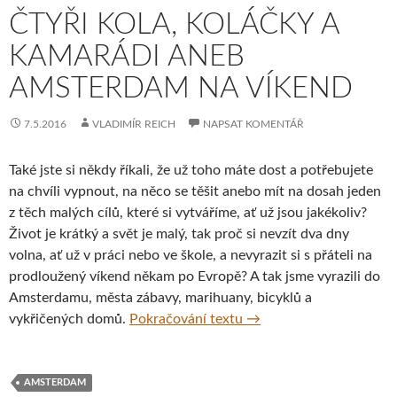
ČTYŘI KOLA, KOLÁČKY A
KAMARÁDI ANEB
AMSTERDAM NA VÍKEND
7.5.2016
VLADIMÍR REICH
NAPSAT KOMENTÁŘ
Také jste si někdy říkali, že už toho máte dost a potřebujete
na chvíli vypnout, na něco se těšit anebo mít na dosah jeden
z těch malých cílů, které si vytváříme, ať už jsou jakékoliv?
Život je krátký a svět je malý, tak proč si nevzít dva dny
volna, ať už v práci nebo ve škole, a nevyrazit si s přáteli na
prodloužený víkend někam po Evropě? A tak jsme vyrazili do
Amsterdamu, města zábavy, marihuany, bicyklů a
Čtyři kola, koláčky a k
vykřičených domů.
Pokračování textu
→
AMSTERDAM