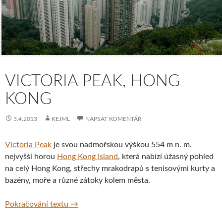
VICTORIA PEAK, HONG
KONG
5.4.2013
KEJML
NAPSAT KOMENTÁŘ
Victoria Peak
je svou nadmořskou výškou 554 m n. m.
nejvyšší horou
Hong Kong Island
, která nabízí úžasný pohled
na celý Hong Kong, střechy mrakodrapů s tenisovými kurty a
bazény, moře a různé zátoky kolem města.
Victoria Peak, Hong Kong
Pokračování textu
→