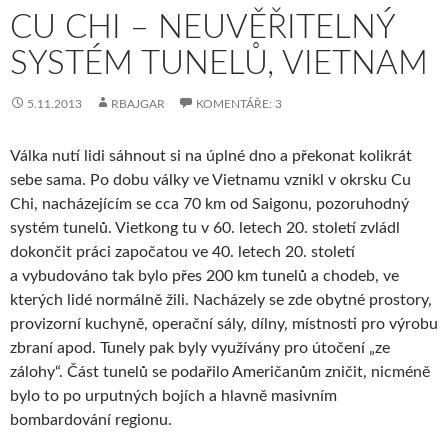
CU CHI – NEUVĚŘITELNÝ
SYSTÉM TUNELŮ, VIETNAM
5.11.2013
RBAJGAR
KOMENTÁŘE: 3
Válka nutí lidi sáhnout si na úplné dno a překonat kolikrát
sebe sama. Po dobu války ve Vietnamu vznikl v okrsku Cu
Chi, nacházejícím se cca 70 km od Saigonu, pozoruhodný
systém tunelů. Vietkong tu v 60. letech 20. století zvládl
dokončit práci započatou ve 40. letech 20. století
a vybudováno tak bylo přes 200 km tunelů a chodeb, ve
kterých lidé normálně žili. Nacházely se zde obytné prostory,
provizorní kuchyně, operační sály, dílny, místnosti pro výrobu
zbraní apod. Tunely pak byly využívány pro útočení „ze
zálohy“. Část tunelů se podařilo Američanům zničit, nicméně
bylo to po urputných bojích a hlavně masivním
bombardování regionu.