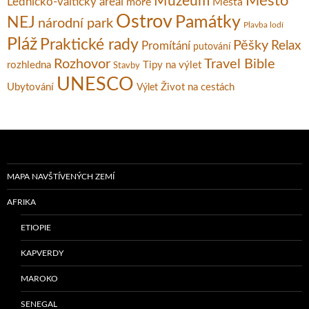
Město
Muzeum
Lednicko-valtický areál
moře
Města
Ostrov
Památky
NEJ
národní park
Plavba lodí
Pláž
Praktické rady
Pěšky
Relax
Promítání
putování
Rozhovor
Travel Bible
rozhledna
Tipy na výlet
Stavby
UNESCO
Ubytování
Život na cestách
Výlet
MAPA NAVŠTÍVENÝCH ZEMÍ
AFRIKA
ETIOPIE
KAPVERDY
MAROKO
SENEGAL