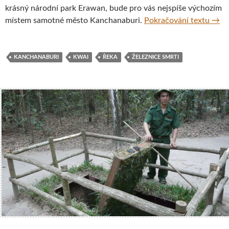
krásný národní park Erawan, bude pro vás nejspíše výchozím
Sam’
místem samotné město Kanchanaburi.
Pokračování textu
→
KANCHANABURI
KWAI
ŘEKA
ŽELEZNICE SMRTI