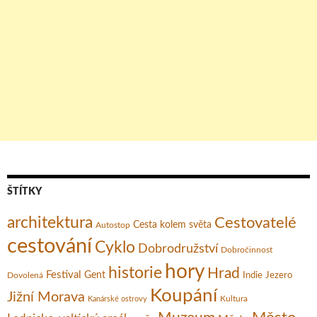
ŠTÍTKY
architektura
Cestovatelé
Cesta kolem světa
Autostop
cestování
Cyklo
Dobrodružství
Dobročinnost
hory
historie
Hrad
Festival
Gent
Dovolená
Indie
Jezero
Koupání
Jižní Morava
Kultura
Kanárské ostrovy