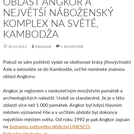
OBLAST ANGKOR A
NEJVĚTŠÍ NÁBOŽENSKÝ
KOMPLEX NA SVĚTĚ,
KAMBODŽA
30.10.2013
RBAJGAR
1 KOMENTÁŘ
Pokud se vám poštěstí vydat se obdivovat krásy jihovýchodní
Asie a zatouláte se do Kambodže, určitě neminete známou
oblast Angkoru.
Angkor je regionem s neskutečným množstvím památek a
archeologických nalezišť. Uvádí se standardně, že je v této
oblasti více než 1 000 památek. Angkor byl kdysi hlavním
městem významné říše a v určitém období byl dokonce
největším městem světa. Od roku 1992 je pak Angkor zapsán
na
Seznamu světového dědictví UNESCO
.
Oblast Angkor a největší náboženský kompl
Pokračování textu
→