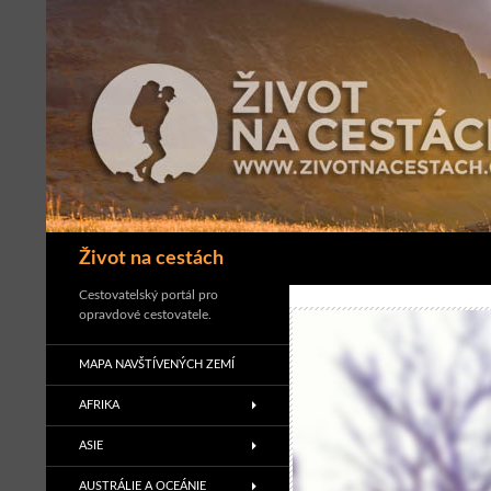
Přejít
k
obsahu
webu
Hledat
Život na cestách
Cestovatelský portál pro
opravdové cestovatele.
MAPA NAVŠTÍVENÝCH ZEMÍ
AFRIKA
ASIE
AUSTRÁLIE A OCEÁNIE