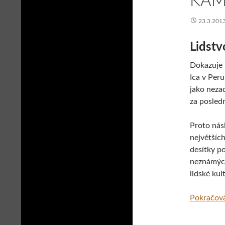
KAME
23.3.201
Lidstv
Dokazuje 
Ica v Peru
jako nezad
za posledn
Proto nás
největšíc
desítky p
neznámých
lidské kul
Pokračová