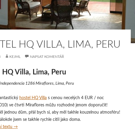
EL HQ VILLA, LIMA, PERU
3
KEJML
NAPSAT KOMENTÁŘ
 HQ Villa, Lima, Peru
Independencia 1286 Miraflores, Lima, Peru
antastický
hostel HQ Villa
s cenou necelých 4 EUR / noc
2010) ve čtvrti Miraflores můžu rozhodně jenom doporučit!
l jednou dům, přál bych si, aby měl takhle kouzelnou atmosféru!
okde jsem se takhle rychle cítil jako doma.
Hostel HQ Villa, Lima, Peru
í textu
→