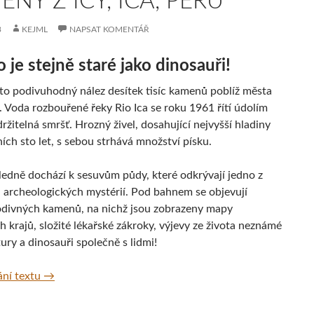
NY Z ICY, ICA, PERU
3
KEJML
NAPSAT KOMENTÁŘ
o je stejně staré jako dinosauři!
to podivuhodný nález desítek tisíc kamenů poblíž města
. Voda rozbouřené řeky Rio Ica se roku 1961 řítí údolím
ržitelná smršť. Hrozný živel, dosahující nejvyšší hladiny
ích sto let, s sebou strhává množství písku.
ledně dochází k sesuvům půdy, které odkrývají jedno z
h archeologických mystérií. Pod bahnem se objevují
odivných kamenů, na nichž jsou zobrazeny mapy
 krajů, složité lékařské zákroky, výjevy ze života neznámé
tury a dinosauři společně s lidmi!
Kameny z Icy, Ica, Peru
ní textu
→