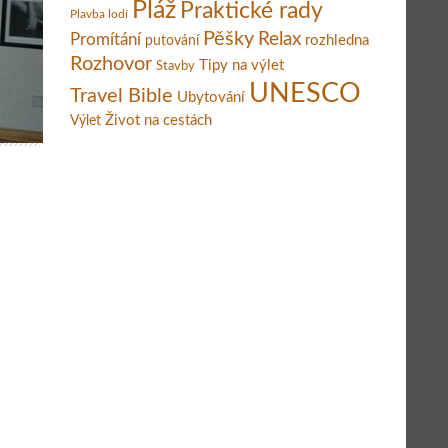
Pláž
Praktické rady
Plavba lodí
Pěšky
Relax
Promítání
rozhledna
putování
Rozhovor
Tipy na výlet
Stavby
UNESCO
Travel Bible
Ubytování
Život na cestách
Výlet