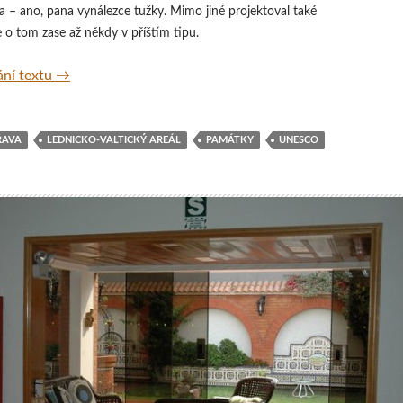
 – ano, pana vynálezce tužky. Mimo jiné projektoval také
e o tom zase až někdy v příštím tipu.
Janův hrad, Lednicko-valtický areál, Česká republika
ní textu
→
RAVA
LEDNICKO-VALTICKÝ AREÁL
PAMÁTKY
UNESCO