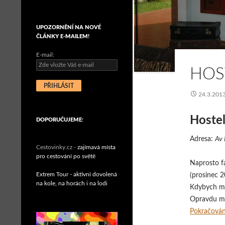
UPOZORNĚNÍ NA NOVÉ
ČLÁNKY E-MAILEM!
E-mail:
HOST
24.3.201
Hostel
DOPORUČUJEME:
Adresa:
Av 
Cestovinky.cz -
zajímavá místa
pro cestování po světě
Naprosto f
Extrem Tour - aktivní dovolená
(prosinec 
na kole, na horách i na lodi
Kdybych mě
Opravdu mál
Pokračován