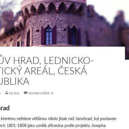
ŮV HRAD, LEDNICKO-
TICKÝ AREÁL, ČESKÁ
UBLIKA
3
KEJML
KOMENTÁŘE: 8
hrad
 kterému neřekne většinou nikdo jinak než Janohrad, byl postaven
tech 1801-1808 jako umělá zřícenina podle projektu Josepha