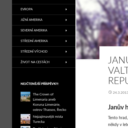
EVROPA
JIŽNÍ AMERIKA
SEVERNÍ AMERIKA
STŘEDNÍ AMERIKA
STŘEDNÍ VÝCHOD
JAN
ŽIVOT NA CESTÁCH
VAL
REP
NEJČTENĚJŠÍ PŘÍSPĚVKY:
24.3.201
The Crown of
Limenaria aneb
Koruna Limenárie,
Janův 
ostrov Thassos, Řecko
Nejzajímavější místa
Tento hrad,
Turecka
někdy v le