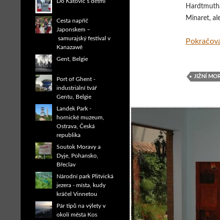
Do Katovic s dětmi
Hardtmutha
Minaret, al
Cesta napříč
Japonskem –
samurajský festival v
Pokračová
Kanazawě
Gent, Belgie
JIŽNÍ MO
Port of Ghent -
industriální tvář
Gentu, Belgie
Landek Park -
hornické muzeum,
Ostrava, Česká
republika
Soutok Moravy a
Dyje, Pohansko,
Břeclav
Národní park Plitvická
jezera - místa, kudy
kráčel Vinnetou
Pár tipů na výlety v
okolí města Kos