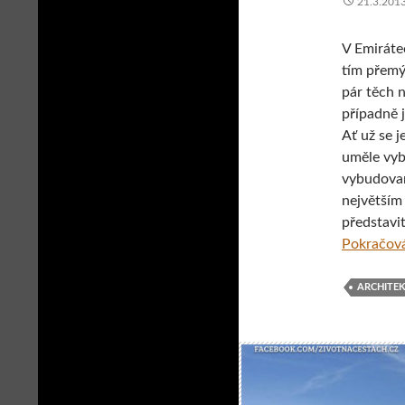
21.3.201
V Emiráte
tím přemýš
pár těch n
případně 
Ať už se j
uměle vyb
vybudov
největším
představit
Pokračová
ARCHITE