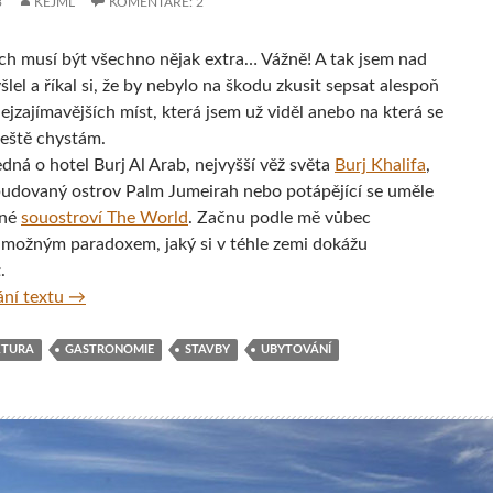
3
KEJML
KOMENTÁŘE: 2
ch musí být všechno nějak extra… Vážně! A tak jsem nad
lel a říkal si, že by nebylo na škodu zkusit sepsat alespoň
ejzajímavějších míst, která jsem už viděl anebo na která se
ještě chystám.
edná o hotel Burj Al Arab, nejvyšší věž světa
Burj Khalifa
,
udovaný ostrov Palm Jumeirah nebo potápějící se uměle
ané
souostroví The World
. Začnu podle mě vůbec
 možným paradoxem, jaký si v téhle zemi dokážu
.
Hotel Burj Al Arab, Dubaj
ní textu
→
KTURA
GASTRONOMIE
STAVBY
UBYTOVÁNÍ