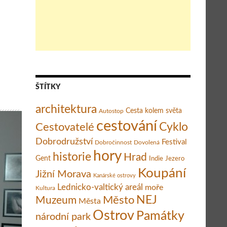
ŠTÍTKY
architektura
Cesta kolem světa
Autostop
cestování
Cestovatelé
Cyklo
Dobrodružství
Festival
Dobročinnost
Dovolená
hory
historie
Hrad
Gent
Indie
Jezero
Koupání
Jižní Morava
Kanárské ostrovy
Lednicko-valtický areál
moře
Kultura
Město
NEJ
Muzeum
Města
Ostrov
Památky
národní park