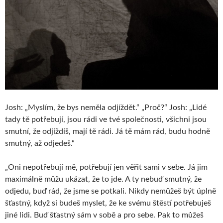
Josh: „Myslím, že bys neměla odjíždět.“ „Proč?“ Josh: „Lidé
tady tě potřebují, jsou rádi ve tvé společnosti, všichni jsou
smutní, že odjíždíš, mají tě rádi. Já tě mám rád, budu hodně
smutný, až odjedeš.“
„Oni nepotřebují mě, potřebují jen věřit sami v sebe. Já jim
maximálně můžu ukázat, že to jde. A ty nebuď smutný, že
odjedu, buď rád, že jsme se potkali. Nikdy nemůžeš být úplně
šťastný, když si budeš myslet, že ke svému štěstí potřebuješ
jiné lidi. Buď šťastný sám v sobě a pro sebe. Pak to můžeš