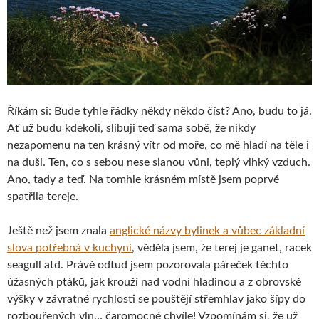
Říkám si: Bude tyhle řádky někdy někdo číst? Ano, budu to já.
Ať už budu kdekoli, slibuji teď sama sobě, že nikdy
nezapomenu na ten krásný vítr od moře, co mě hladí na těle i
na duši. Ten, co s sebou nese slanou vůni, teplý vlhký vzduch.
Ano, tady a teď. Na tomhle krásném místě jsem poprvé
spatřila tereje.
Ještě než jsem znala
anglické názvy bylinek a vůbec základní
slova potřebná v kuchyni
, věděla jsem, že terej je ganet, racek
seagull atd. Právě odtud jsem pozorovala páreček těchto
úžasných ptáků, jak krouží nad vodní hladinou a z obrovské
výšky v závratné rychlosti se pouštějí střemhlav jako šípy do
rozbouřených vln… čaromocné chvíle! Vzpomínám si, že už