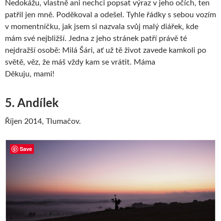
Nedokážu, vlastně ani nechci popsat výraz v jeho očích, ten
patřil jen mně. Poděkoval a odešel. Tyhle řádky s sebou vozím
v momentníčku, jak jsem si nazvala svůj malý diářek, kde
mám své nejbližší. Jedna z jeho stránek patří právě té
nejdražší osobě: Milá Šári, ať už tě život zavede kamkoli po
světě, věz, že máš vždy kam se vrátit. Máma
Děkuju, mami!
5. Andílek
Říjen 2014, Tlumačov.
Save