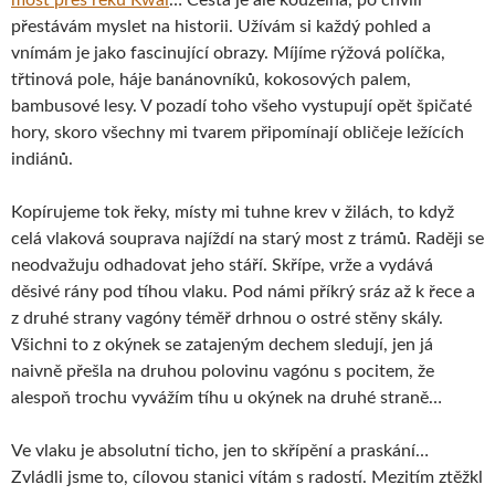
přestávám myslet na historii. Užívám si každý pohled a
vnímám je jako fascinující obrazy. Míjíme rýžová políčka,
třtinová pole, háje banánovníků, kokosových palem,
bambusové lesy. V pozadí toho všeho vystupují opět špičaté
hory, skoro všechny mi tvarem připomínají obličeje ležících
indiánů.
Kopírujeme tok řeky, místy mi tuhne krev v žilách, to když
celá vlaková souprava najíždí na starý most z trámů. Raději se
neodvažuju odhadovat jeho stáří. Skřípe, vrže a vydává
děsivé rány pod tíhou vlaku. Pod námi příkrý sráz až k řece a
z druhé strany vagóny téměř drhnou o ostré stěny skály.
Všichni to z okýnek se zatajeným dechem sledují, jen já
naivně přešla na druhou polovinu vagónu s pocitem, že
alespoň trochu vyvážím tíhu u okýnek na druhé straně…
Ve vlaku je absolutní ticho, jen to skřípění a praskání…
Zvládli jsme to, cílovou stanici vítám s radostí. Mezitím ztěžkl