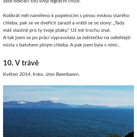
zase odkráčí tou svojí legrační chůzí.
Kolikrát měl namířeno k popelnicím s plnou miskou starého
chleba, pak se ve dveřích zarazil a vrátil se se slovy: „Tady
máš vlastně pro ty tvoje ptáky.“ Už mě trochu znal.
A tak jsem se po práci vypravolala za městečko na odlehlejší
místa s batohem plným chleba. A pak jsem byla s nimi…
10. V trávě
Květen 2014, Irsko, útes Beenbawn.