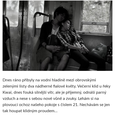
Dnes ráno přibyly na vodní hladině mezi obrovskými
zelenými listy dva nádherné fialové květy. Večerní klid u řeky
Kwai, dnes fouká silnější vítr, ale je příjemný, odnáší parný
vzduch a nese s sebou nové vůně a zvuky. Lehám si na
plovoucí ochoz našeho pokoje s číslem 21. Nechávám se jen
tak houpat klidným proudem…