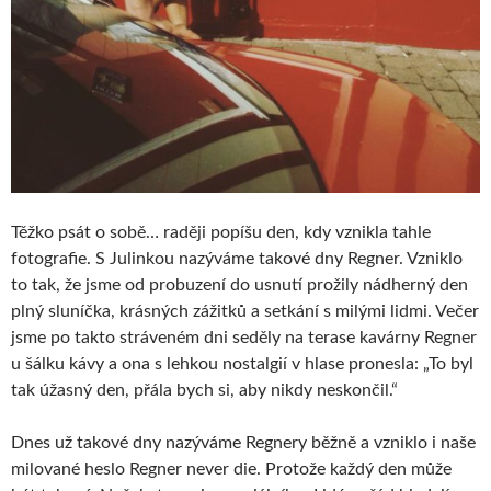
Těžko psát o sobě… raději popíšu den, kdy vznikla tahle
fotografie. S Julinkou nazýváme takové dny Regner. Vzniklo
to tak, že jsme od probuzení do usnutí prožily nádherný den
plný sluníčka, krásných zážitků a setkání s milými lidmi. Večer
jsme po takto stráveném dni seděly na terase kavárny Regner
u šálku kávy a ona s lehkou nostalgií v hlase pronesla: „To byl
tak úžasný den, přála bych si, aby nikdy neskončil.“
Dnes už takové dny nazýváme Regnery běžně a vzniklo i naše
milované heslo Regner never die. Protože každý den může