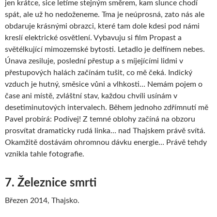
jen krátce, sice letíme stejným směrem, kam slunce chodí
spát, ale už ho nedoženeme. Tma je neúprosná, zato nás ale
obdaruje krásnými obrazci, které tam dole kdesi pod námi
kreslí elektrické osvětlení. Vybavuju si film Propast a
světélkující mimozemské bytosti. Letadlo je delfínem nebes.
Únava zesiluje, poslední přestup a s míjejícími lidmi v
přestupových halách začínám tušit, co mě čeká. Indický
vzduch je hutný, směsice vůni a vlhkosti… Nemám pojem o
čase ani místě, zvláštní stav, každou chvíli usínám v
desetiminutových intervalech. Během jednoho zdřímnutí mě
Pavel probírá: Podívej! Z temné oblohy začíná na obzoru
prosvítat dramaticky rudá linka… nad Thajskem právě svítá.
Okamžitě dostávám ohromnou dávku energie… Právě tehdy
vznikla tahle fotografie.
7. Železnice smrti
Březen 2014, Thajsko.