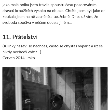
jako malá holka jsem trávila spoustu času pozorováním
dravců kroužících vysoko na obloze. Chtěla jsem být jako oni,
koukala jsem na ně zasněně a toužebně. Dnes už vím, že
svoboda spočívá v něčem docela jiném…
11. Přátelství
(Julinky název: To nechceš, často se chystáš vypařit a už se
nikdy nechceš vrátit…)
Červen 2014, Irsko.