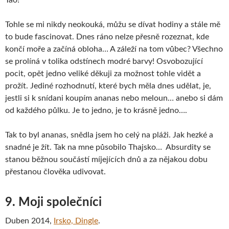
Tao!
Tohle se mi nikdy neokouká, můžu se dívat hodiny a stále mě
to bude fascinovat. Dnes ráno nelze přesně rozeznat, kde
končí moře a začíná obloha… A záleží na tom vůbec? Všechno
se prolíná v tolika odstínech modré barvy! Osvobozující
pocit, opět jedno veliké děkuji za možnost tohle vidět a
prožít. Jediné rozhodnutí, které bych měla dnes udělat, je,
jestli si k snídani koupím ananas nebo meloun… anebo si dám
od každého půlku. Je to jedno, je to krásně jedno….
Tak to byl ananas, snědla jsem ho celý na pláži. Jak hezké a
snadné je žít. Tak na mne působilo Thajsko… Absurdity se
stanou běžnou součástí míjejících dnů a za nějakou dobu
přestanou člověka udivovat.
9. Moji společníci
Duben 2014,
Irsko, Dingle
.