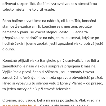
oživovat utrpení lidí. Stačí mi vyrovnávat se s atmosférou
tohoto města… je to cítit všude.
Ráno balíme a vyrážíme na nádraží, cíl Nam Tok, konečná
stanice Železnice smrti. Loučíme se s městem, protože
nemáme v plánu se vracet stejnou cestou. Slečna za
přepážkou na nádraží se na nás jen mile usmívá, když se po
hodině čekání jdeme zeptat, jestli zpoždění vlaku potrvá ještě
dlouho.
Konečně přijíždí vlak z Bangkoku plný usmívajících se lidí a
zanedlouho je naše vlaková souprava připojena k mašině.
Vyjíždíme a první, čeho si všímám, jsou hromady trávou
zarostlých dřevěných (nevím zda opravdu původních) pražců.
Hned si vybavuju tu šílenou větu z Lonely Planet – co pražec,
to jeden mrtvý dělník při stavbě železnice.
Otřesné, jsou všude, běhá mi mráz po zádech. Vlak vjíždí na
most přes řeku Kwai
… Cesta je ale kouzelná, po chvíli