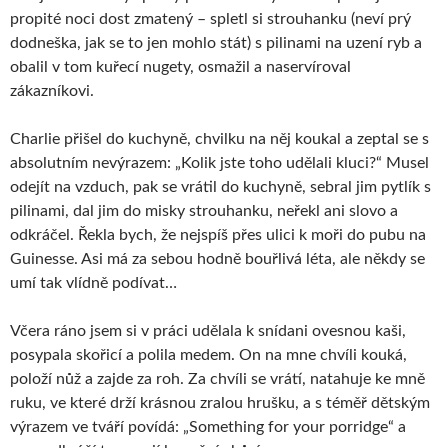
propité noci dost zmatený – spletl si strouhanku (neví prý
dodneška, jak se to jen mohlo stát) s pilinami na uzení ryb a
obalil v tom kuřecí nugety, osmažil a naservíroval
zákazníkovi.
Charlie přišel do kuchyně, chvilku na něj koukal a zeptal se s
absolutním nevýrazem: „Kolik jste toho udělali kluci?“ Musel
odejít na vzduch, pak se vrátil do kuchyně, sebral jim pytlík s
pilinami, dal jim do misky strouhanku, neřekl ani slovo a
odkráčel. Řekla bych, že nejspíš přes ulici k moři do pubu na
Guinesse. Asi má za sebou hodně bouřlivá léta, ale někdy se
umí tak vlídně podívat…
Včera ráno jsem si v práci udělala k snídani ovesnou kaši,
posypala skořicí a polila medem. On na mne chvíli kouká,
položí nůž a zajde za roh. Za chvíli se vrátí, natahuje ke mně
ruku, ve které drží krásnou zralou hrušku, a s téměř dětským
výrazem ve tváří povídá: „Something for your porridge“ a