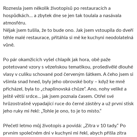
Roznesla jsem několik životopisů po restauracích a
hospůdkách… a zbytek dne se jen tak toulala a nasávala
atmosféru.
Nějak jsem tušila, že to bude ono. Jak jsem vstoupila do dveří
téhle malé restaurace, přitáhla si mě ke kuchyni neodolatelná
vůně.
Po pár okamžicích vyšel chlapík jak hora, obě paže
potetované vzory s vězeňskou tematikou, prošedivělé dlouhé
vlasy v culíku schované pod červeným šátkem. A čeho jsem si
všimla snad hned, byly jeho obrovské boty – když ke mně
přicházel, byla to „chaplinovská chůze“. Ano, nohy veliké a
ještě větší srdce… jak jsem poznala časem. Otřel své
hrůzostrašně vypadající ruce do černé zástěry a už první stisk
jeho ruky mi řekl: „Tohle je ono, to je to místo.“
Přečetl letmo můj životopis a povídá: „Zítra v 10 tady.“ Po
prvním společném dni v kuchyni mi řekl, abych přišla zítra