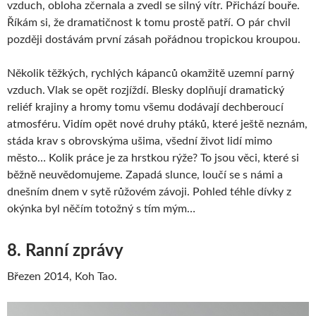
vzduch, obloha zčernala a zvedl se silný vítr. Přichází bouře.
Říkám si, že dramatičnost k tomu prostě patří. O pár chvil
později dostávám první zásah pořádnou tropickou kroupou.
Několik těžkých, rychlých kápanců okamžitě uzemní parný
vzduch. Vlak se opět rozjíždí. Blesky doplňují dramatický
reliéf krajiny a hromy tomu všemu dodávají dechberoucí
atmosféru. Vidím opět nové druhy ptáků, které ještě neznám,
stáda krav s obrovskýma ušima, všední život lidí mimo
město… Kolik práce je za hrstkou rýže? To jsou věci, které si
běžně neuvědomujeme. Zapadá slunce, loučí se s námi a
dnešním dnem v sytě růžovém závoji. Pohled téhle dívky z
okýnka byl něčím totožný s tím mým…
8. Ranní zprávy
Březen 2014, Koh Tao.