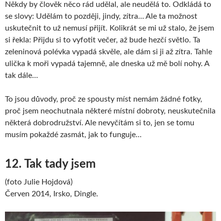
Někdy by člověk něco rád udělal, ale neudělá to. Odkládá to
se slovy: Udělám to později, jindy, zítra… Ale ta možnost
uskutečnit to už nemusí přijít. Kolikrát se mi už stalo, že jsem
si řekla: Přijdu si to vyfotit večer, až bude hezčí světlo. Ta
zeleninová polévka vypadá skvěle, ale dám si ji až zítra. Tahle
ulička k moři vypadá tajemně, ale dneska už mě bolí nohy. A
tak dále…
To jsou důvody, proč ze spousty míst nemám žádné fotky,
proč jsem neochutnala některé místní dobroty, neuskutečnila
některá dobrodružství. Ale nevyčítám si to, jen se tomu
musím pokaždé zasmát, jak to funguje…
12. Tak tady jsem
(foto Julie Hojdová)
Červen 2014, Irsko, Dingle.