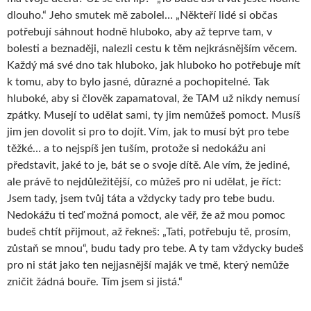
dlouho.“ Jeho smutek mě zabolel… „Někteří lidé si občas
potřebují sáhnout hodně hluboko, aby až teprve tam, v
bolesti a beznaději, nalezli cestu k těm nejkrásnějším věcem.
Každý má své dno tak hluboko, jak hluboko ho potřebuje mít
k tomu, aby to bylo jasné, důrazné a pochopitelné. Tak
hluboké, aby si člověk zapamatoval, že TAM už nikdy nemusí
zpátky. Musejí to udělat sami, ty jim nemůžeš pomoct. Musíš
jim jen dovolit si pro to dojít. Vím, jak to musí být pro tebe
těžké… a to nejspíš jen tuším, protože si nedokážu ani
představit, jaké to je, bát se o svoje dítě. Ale vím, že jediné,
ale právě to nejdůležitější, co můžeš pro ni udělat, je říct:
Jsem tady, jsem tvůj táta a vždycky tady pro tebe budu.
Nedokážu ti teď možná pomoct, ale věř, že až mou pomoc
budeš chtít přijmout, až řekneš: „Tati, potřebuju tě, prosím,
zůstaň se mnou“, budu tady pro tebe. A ty tam vždycky budeš
pro ni stát jako ten nejjasnější maják ve tmě, který nemůže
zničit žádná bouře. Tím jsem si jistá.“