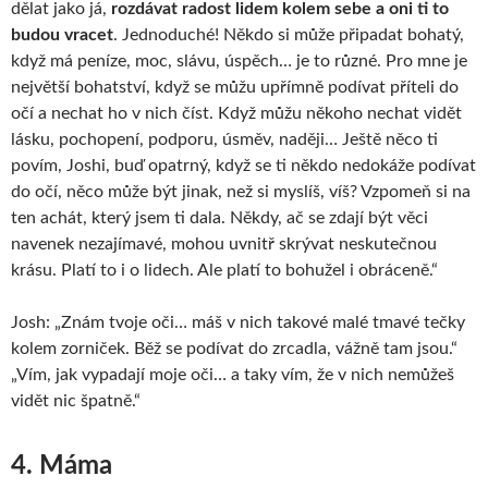
dělat jako já,
rozdávat radost lidem kolem sebe a oni ti to
budou vracet
. Jednoduché! Někdo si může připadat bohatý,
když má peníze, moc, slávu, úspěch… je to různé. Pro mne je
největší bohatství, když se můžu upřímně podívat příteli do
očí a nechat ho v nich číst. Když můžu někoho nechat vidět
lásku, pochopení, podporu, úsměv, naději… Ještě něco ti
povím, Joshi, buď opatrný, když se ti někdo nedokáže podívat
do očí, něco může být jinak, než si myslíš, víš? Vzpomeň si na
ten achát, který jsem ti dala. Někdy, ač se zdají být věci
navenek nezajímavé, mohou uvnitř skrývat neskutečnou
krásu. Platí to i o lidech. Ale platí to bohužel i obráceně.“
Josh: „Znám tvoje oči… máš v nich takové malé tmavé tečky
kolem zorniček. Běž se podívat do zrcadla, vážně tam jsou.“
„Vím, jak vypadají moje oči… a taky vím, že v nich nemůžeš
vidět nic špatně.“
4. Máma