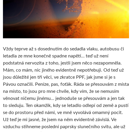
Vždy teprve až s dosednutím do sedadla vlaku, autobusu či
letadla ze mne konečně spadne napětí… teď už není
podstatná nervozita z toho, jestli jsem něco nezapomněla.
Mám, co mám, nic jiného evidentně nepotřebuji. Od teď už
jsou důležité jen tři věci, ve zkratce PPF, jak jsme si je s
Pávou označili. Peníze, pas, foťák. Ráda se přesouvám z místa
na místo, to jsou pro mne chvíle, kdy vím, že se nemusím
věnovat ničemu jinému… jednoduše se přesouvám a jen tak
to sleduju. Ten okamžik, kdy se letadlo odlepí od země a pustí
se do prostoru před námi, ve mně vyvolává omamný pocit.
Už teď je mi jasné, že jsem na něm evidentně závislá. Ve
vzduchu stihneme poslední paprsky slunečního svitu, ale už