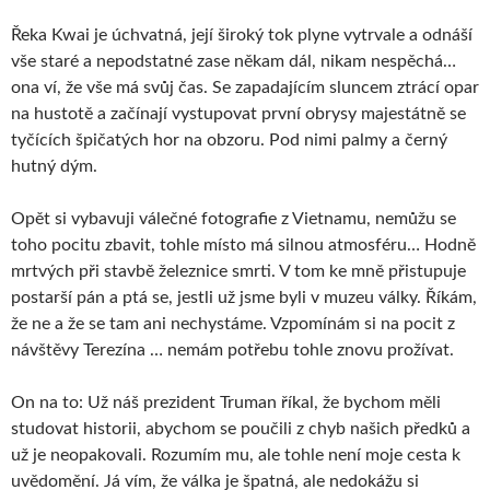
Řeka Kwai je úchvatná, její široký tok plyne vytrvale a odnáší
vše staré a nepodstatné zase někam dál, nikam nespěchá…
ona ví, že vše má svůj čas. Se zapadajícím sluncem ztrácí opar
na hustotě a začínají vystupovat první obrysy majestátně se
tyčících špičatých hor na obzoru. Pod nimi palmy a černý
hutný dým.
Opět si vybavuji válečné fotografie z Vietnamu, nemůžu se
toho pocitu zbavit, tohle místo má silnou atmosféru… Hodně
mrtvých při stavbě železnice smrti. V tom ke mně přistupuje
postarší pán a ptá se, jestli už jsme byli v muzeu války. Říkám,
že ne a že se tam ani nechystáme. Vzpomínám si na pocit z
návštěvy Terezína … nemám potřebu tohle znovu prožívat.
On na to: Už náš prezident Truman říkal, že bychom měli
studovat historii, abychom se poučili z chyb našich předků a
už je neopakovali. Rozumím mu, ale tohle není moje cesta k
uvědomění. Já vím, že válka je špatná, ale nedokážu si