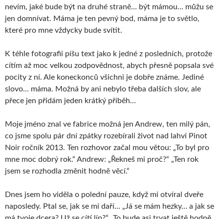
nevím, jaké bude být na druhé straně… být mámou… můžu se
jen domnívat. Máma je ten pevný bod, máma je to světlo,
které pro mne vždycky bude svítit.
K téhle fotografii píšu text jako k jedné z posledních, protože
cítím až moc velkou zodpovědnost, abych přesně popsala své
pocity z ní. Ale koneckonců všichni je dobře známe. Jediné
slovo… máma. Možná by ani nebylo třeba dalších slov, ale
přece jen přidám jeden krátký příběh…
Moje jméno znal ve fabrice možná jen Andrew, ten milý pán,
co jsme spolu pár dní zpátky rozebírali život nad lahví Pinot
Noir ročník 2013. Ten rozhovor začal mou větou: „To byl pro
mne moc dobrý rok.“ Andrew: „Řekneš mi proč?“ „Ten rok
jsem se rozhodla změnit hodně věcí.“
Dnes jsem ho viděla o polední pauze, když mi otvíral dveře
naposledy. Ptal se, jak se mi daří… „Já se mám hezky… a jak se
má tvoje dcera? Už se cítí líp?“ „To bude asi trvat ještě hodně