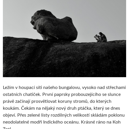
Ležím v houpací síti našeho bungalovu, vysoko nad střechami
ostatních chatiček. První paprsky probouzejícího se slunce
právě začínají prosvětlovat koruny stromů, do kterých
koukám. Čekám na nějaký nový druh ptáčka, který se dnes
objeví. Přes zelené listy rozdílných velikostí skládám poklonu
neodolatelné modři Indického oceánu. Krásné ráno na Koh