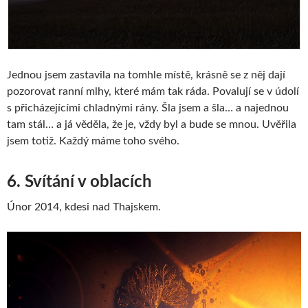
Jednou jsem zastavila na tomhle místě, krásně se z něj dají
pozorovat ranní mlhy, které mám tak ráda. Povalují se v údolí
s přicházejícími chladnými rány. Šla jsem a šla… a najednou
tam stál… a já věděla, že je, vždy byl a bude se mnou. Uvěřila
jsem totiž. Každý máme toho svého.
6. Svítání v oblacích
Únor 2014, kdesi nad Thajskem.