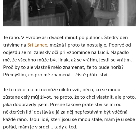
Je ráno. V Evropě asi dvacet minut po půlnoci. Štědrý den
trávíme na
Srí Lance
, možná i proto ta nostalgie. Poprvé od
odjezdu se mi zaleskly oči při vzpomínce na Lucii. Napadlo
mě, že všechno může být jinak, až se vrátím, jestli se vrátím.
Proč by to ale vlastně mělo znamenat, že to bude horší?
Přemýšlím, co pro mě znamená… čisté přátelství.
Je to něco, co mi nemůže nikdo vzít, něco, co se mnou
zůstane celý můj život, ne proto, že to chci vlastnit, ale proto,
jaká doopravdy jsem. Přesně takové přátelství se mi od
některých lidí dostává a já za něj nepřestávám být vděčná
každé ráno. Jsou lidé, kteří jsou se mnou stále, mám je u sebe
pořád, mám je v srdci… tady a teď.