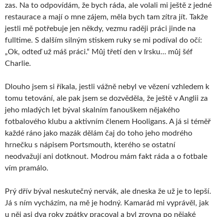
zas. Na to odpovídám, že bych ráda, ale volali mi ještě z jedné
restaurace a mají o mne zájem, měla bych tam zítra jít. Takže
jestli mě potřebuje jen někdy, vezmu raději práci jinde na
fulltime. S dalším silným stiskem ruky se mi podíval do očí:
„Ok, odteď už máš práci.“ Můj třetí den v Irsku… můj šéf
Charlie.
Dlouho jsem si říkala, jestli vážně nebyl ve vězení vzhledem k
tomu tetování, ale pak jsem se dozvěděla, že ještě v Anglii za
jeho mladých let býval skalním fanouškem nějakého
fotbalového klubu a aktivním členem Hooligans. A já si téměř
každé ráno jako mazák dělám čaj do toho jeho modrého
hrnečku s nápisem Portsmouth, kterého se ostatní
neodvažují ani dotknout. Modrou mám fakt ráda a o fotbale
vím pramálo.
Prý dřív býval neskutečný nervák, ale dneska že už je to lepší.
Já s ním vycházím, na mě je hodný. Kamarád mi vyprávěl, jak
u něj asi dva roky zpátky pracoval a byl zrovna po nějaké