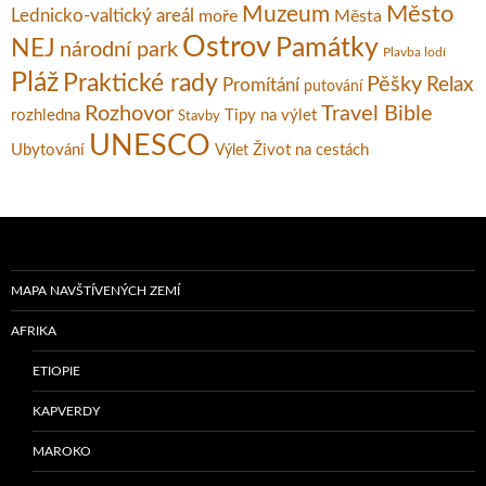
Město
Muzeum
Lednicko-valtický areál
moře
Města
Ostrov
Památky
NEJ
národní park
Plavba lodí
Pláž
Praktické rady
Pěšky
Relax
Promítání
putování
Rozhovor
Travel Bible
rozhledna
Tipy na výlet
Stavby
UNESCO
Ubytování
Život na cestách
Výlet
MAPA NAVŠTÍVENÝCH ZEMÍ
AFRIKA
ETIOPIE
KAPVERDY
MAROKO