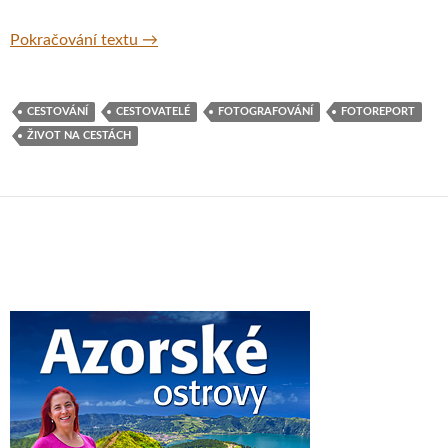
Fotografický deník – sonda do duše cestova
Pokračování textu
→
CESTOVÁNÍ
CESTOVATELÉ
FOTOGRAFOVÁNÍ
FOTOREPORT
ŽIVOT NA CESTÁCH