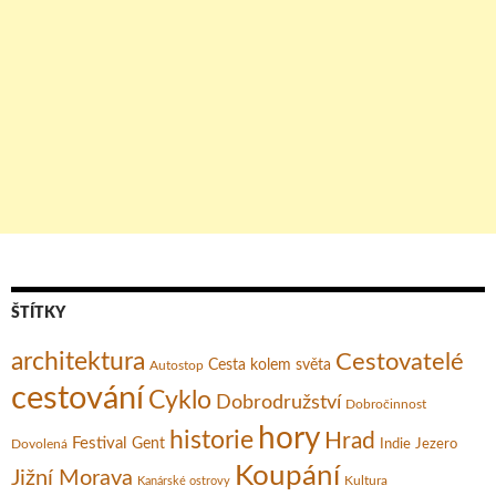
ŠTÍTKY
architektura
Cestovatelé
Cesta kolem světa
Autostop
cestování
Cyklo
Dobrodružství
Dobročinnost
hory
historie
Hrad
Festival
Gent
Dovolená
Indie
Jezero
Koupání
Jižní Morava
Kultura
Kanárské ostrovy