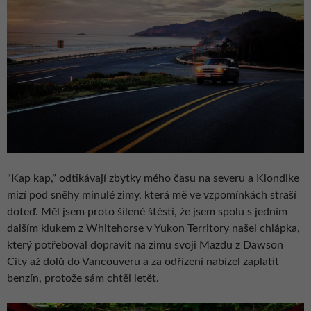
“Kap kap,” odtikávají zbytky mého času na severu a Klondike
mizí pod sněhy minulé zimy, která mě ve vzpomínkách straší
doteď. Měl jsem proto šílené štěstí, že jsem spolu s jedním
dalším klukem z Whitehorse v Yukon Territory našel chlápka,
který potřeboval dopravit na zimu svoji Mazdu z Dawson
City až dolů do Vancouveru a za odřízení nabízel zaplatit
benzín, protože sám chtěl letět.