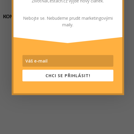
ŽivotNaCestách.cz vyjde nový článek.
KOMENTÁŘE
Nebojte se. Nebudeme prudit marketingovými
maily.
CHCI SE PŘIHLÁSIT!