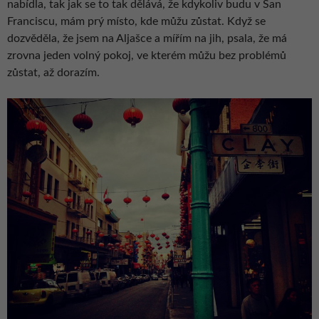
nabídla, tak jak se to tak dělává, že kdykoliv budu v San
Franciscu, mám prý místo, kde můžu zůstat. Když se
dozvěděla, že jsem na Aljašce a mířím na jih, psala, že má
zrovna jeden volný pokoj, ve kterém můžu bez problémů
zůstat, až dorazím.