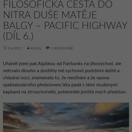
FILOSOFICKÁ CESTA DO
NITRA DUŠE MATĚJE
BALGY – PACIFIC HIGHWAY
(DÍL 6.)
9.6.2017
KEJML
1 KOMENTÁŘ
Uháněl jsem pak Aljaškou od Fairbanks na jihovýchod, ale
netrvalo dlouho a dostihly mě sychravé podzimní deště a
chladné noci; znamenalo to, že nestíhám a že opona
spektakulárního představení léta padá s těmi studenými
kapkami na ztrouchnivělé, potemnělé jeviště mých představ.