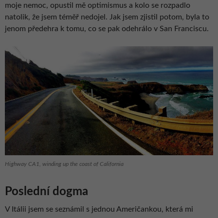
moje nemoc, opustil mě optimismus a kolo se rozpadlo
natolik, že jsem téměř nedojel. Jak jsem zjistil potom, byla to
jenom předehra k tomu, co se pak odehrálo v San Franciscu.
Highway CA1, winding up the coast of California
Poslední dogma
V Itálii jsem se seznámil s jednou Američankou, která mi