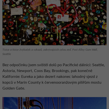
Tisíce a tisíce žvýkaček a vzkazů, zakrývajících celou zeď. Post Alley Gum Wall,
Seattle
Bez odpočinku jsem svištěl dolů po Pacifické dálnici: Seattle,
Astoria, Newport, Coos Bay, Brookings, pak konečně
Kalifornie: Eureka a jako dezert nakonec lahodný sjezd z
kopců v Marin County k červenooranžovým pilířům mostu
Golden Gate.