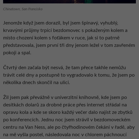
Chinatown, San Francisko
Jenomže když jsem dorazil, byl jsem špinavý, vyhublý,
krvavými průjmy trpící bezdomovec s pokaženým kolem a
místo chození kolem s foťákem v ruce, jak si to patrně
představovala, jsem první tři dny jenom ležel v tom zavřeném
pokoji a spal.
Čtvrtý den začala být nesvá, že tam přece takhle nemůžu
trávit celé dny a postupně to vygradovalo k tomu, že jsem po
několika dnech skončil na ulici.
Žil jsem pak převážně v univerzitní knihovně, kde jsem po
desítkách dolarů za drobné práce přes internet střádal na
opravu kola a kde se skoro každý večer dalo najíst ze zbytků
po konferencích. Jednu noc jsem strávil v bezdomoveckém
centru na Van Ness, ale po čtyřhodinovém čekání v řadě, aby
na mě vyšla postel, následovala noc v chlorem páchnoucí