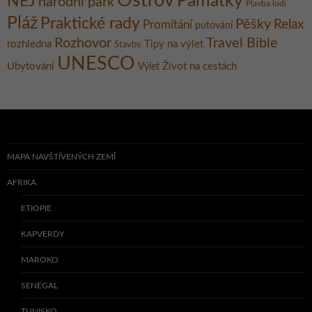
Ostrov
Památky
NEJ
národní park
Plavba lodí
Pláž
Praktické rady
Pěšky
Relax
Promítání
putování
Rozhovor
Travel Bible
rozhledna
Tipy na výlet
Stavby
UNESCO
Ubytování
Život na cestách
Výlet
MAPA NAVŠTÍVENÝCH ZEMÍ
AFRIKA
ETIOPIE
KAPVERDY
MAROKO
SENEGAL
TUNISKO