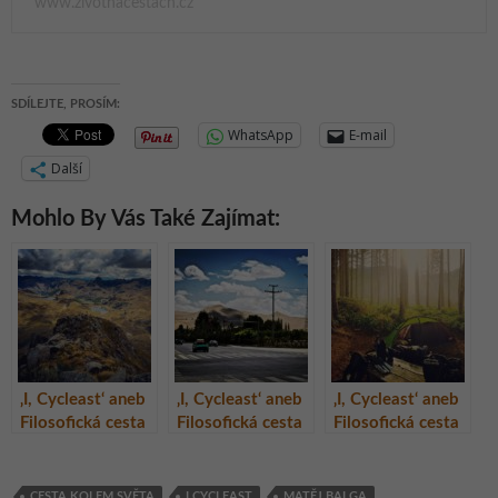
www.zivotnacestach.cz
SDÍLEJTE, PROSÍM:
WhatsApp
E-mail
Další
Mohlo By Vás Také Zajímat:
‚I, Cycleast‘ aneb
‚I, Cycleast‘ aneb
‚I, Cycleast‘ aneb
Filosofická cesta
Filosofická cesta
Filosofická cesta
do nitra duše
do nitra duše
do nitra duše
Matěje Balgy –
Matěje Balgy –
Matěje Balgy –
Ždímání suché
Konec Hedvábné
Volání divočiny
CESTA KOLEM SVĚTA
I CYCLEAST
MATĚJ BALGA