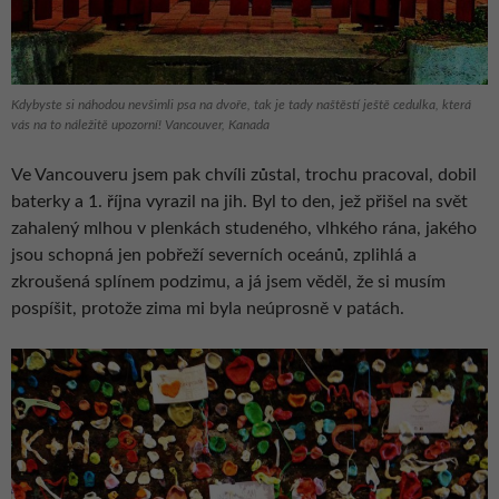
Kdybyste si náhodou nevšimli psa na dvoře, tak je tady naštěstí ještě cedulka, která
vás na to náležitě upozorní! Vancouver, Kanada
Ve Vancouveru jsem pak chvíli zůstal, trochu pracoval, dobil
baterky a 1. října vyrazil na jih. Byl to den, jež přišel na svět
zahalený mlhou v plenkách studeného, vlhkého rána, jakého
jsou schopná jen pobřeží severních oceánů, zplihlá a
zkroušená splínem podzimu, a já jsem věděl, že si musím
pospíšit, protože zima mi byla neúprosně v patách.