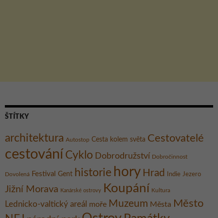
ŠTÍTKY
architektura
Cestovatelé
Cesta kolem světa
Autostop
cestování
Cyklo
Dobrodružství
Dobročinnost
hory
historie
Hrad
Festival
Gent
Dovolená
Indie
Jezero
Koupání
Jižní Morava
Kultura
Kanárské ostrovy
Město
Muzeum
Lednicko-valtický areál
moře
Města