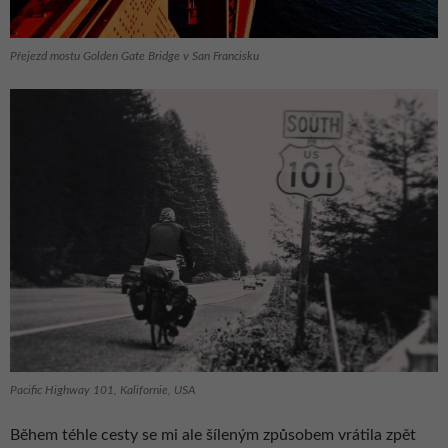
Přejezd mostu Golden Gate Bridge v San Francisku
Pacific Highway 101, Kalifornie, USA
Během téhle cesty se mi ale šíleným způsobem vrátila zpět