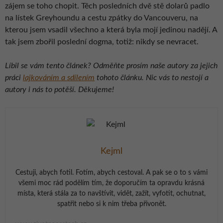
zájem se toho chopit. Těch posledních dvě stě dolarů padlo
na lístek Greyhoundu a cestu zpátky do Vancouveru, na
kterou jsem vsadil všechno a která byla mojí jedinou nadějí. A
tak jsem zbořil poslední dogma, totiž: nikdy se nevracet.
Líbil se vám tento článek? Odměňte prosím naše autory za jejich
práci
lajkováním a sdílením
tohoto článku. Nic vás to nestojí a
autory i nás to potěší. Děkujeme!
Kejml
Cestuji, abych fotil. Fotím, abych cestoval. A pak se o to s vámi
všemi moc rád podělím tím, že doporučím ta opravdu krásná
místa, která stála za to navštívit, vidět, zažít, vyfotit, ochutnat,
spatřit nebo si k nim třeba přivonět.