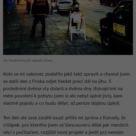
Jih Tenderloinu při západu slunce
Kolo se mi nakonec podařilo jakž takž opravit a chystal jsem
se další den z Friska odjet hledat práci dál na jihu. S
posledními dvěma sty dolarů a dvěma dny zbývajícími na
mém povolení k pobytu jsem si ale nebyl úplně jistý, kam
vlastně pojedu a co budu dělat, až peníze dojdou úplně.
Ten den ale zase zasáhl osud: přišla mi zpráva z Kanady, že
chlápek, pro kterého jsem ve Vancouveru dělal pár menších
věcí s počítačem, rozjíždí nový projekt a jestli prý nemám