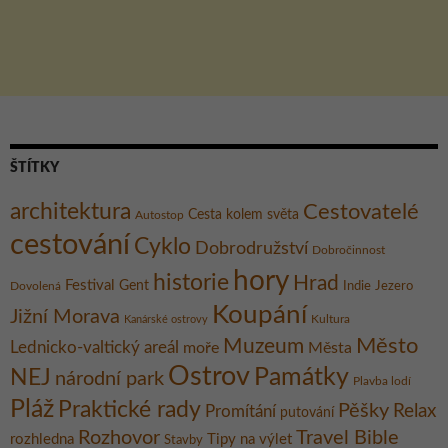
ŠTÍTKY
architektura
Cestovatelé
Cesta kolem světa
Autostop
cestování
Cyklo
Dobrodružství
Dobročinnost
hory
historie
Hrad
Festival
Gent
Dovolená
Indie
Jezero
Koupání
Jižní Morava
Kultura
Kanárské ostrovy
Město
Muzeum
Lednicko-valtický areál
moře
Města
Ostrov
Památky
NEJ
národní park
Plavba lodí
Pláž
Praktické rady
Pěšky
Relax
Promítání
putování
Rozhovor
Travel Bible
rozhledna
Tipy na výlet
Stavby