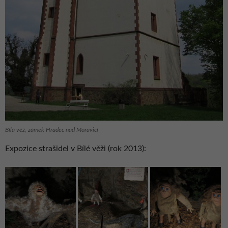
Bílá věž, zámek Hradec nad Moravicí
Expozice strašidel v Bílé věži (rok 2013):