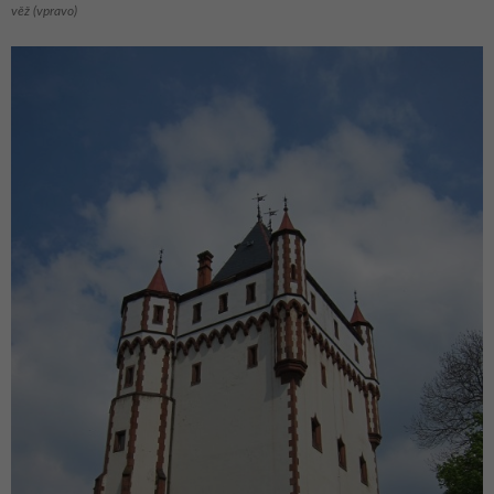
věž (vpravo)