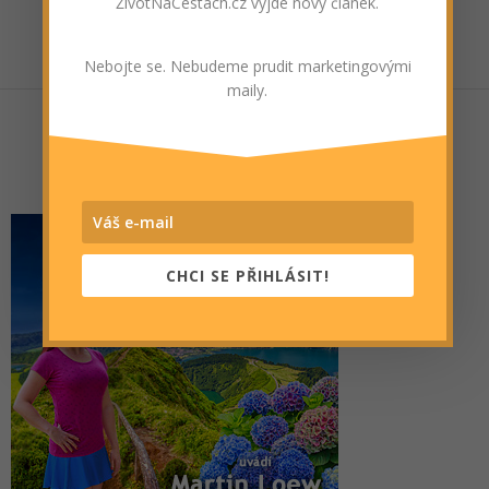
ŽivotNaCestách.cz vyjde nový článek.
Nebojte se. Nebudeme prudit marketingovými
maily.
CHCI SE PŘIHLÁSIT!