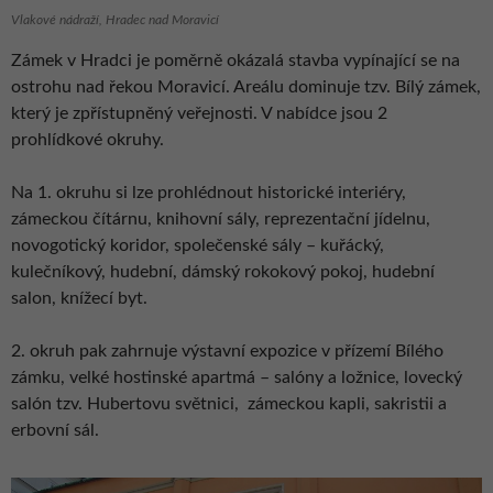
Vlakové nádraží, Hradec nad Moravicí
Zámek v Hradci je poměrně okázalá stavba vypínající se na
ostrohu nad řekou Moravicí. Areálu dominuje tzv. Bílý zámek,
který je zpřístupněný veřejnosti. V nabídce jsou 2
prohlídkové okruhy.
Na 1. okruhu si lze prohlédnout historické interiéry,
zámeckou čítárnu, knihovní sály, reprezentační jídelnu,
novogotický koridor, společenské sály – kuřácký,
kulečníkový, hudební, dámský rokokový pokoj, hudební
salon, knížecí byt.
2. okruh pak zahrnuje výstavní expozice v přízemí Bílého
zámku, velké hostinské apartmá – salóny a ložnice, lovecký
salón tzv. Hubertovu světnici, zámeckou kapli, sakristii a
erbovní sál.