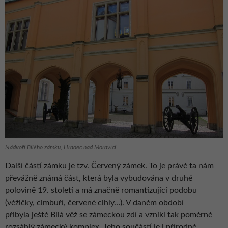
Nádvoří Bílého zámku, Hradec nad Moravicí
Další částí zámku je tzv. Červený zámek. To je právě ta nám
převážně známá část, která byla vybudována v druhé
polovině 19. století a má značně romantizující podobu
(věžičky, cimbuří, červené cihly…). V daném období
přibyla ještě Bílá věž se zámeckou zdí a vznikl tak poměrně
rozsáhlý zámecký komplex. Jeho součástí je i přírodně