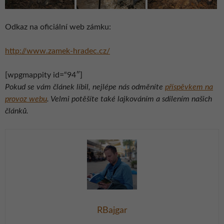
Odkaz na oficiální web zámku:
http://www.zamek-hradec.cz/
[wpgmappity id=“94″]
Pokud se vám článek líbil, nejlépe nás odměníte
příspěvkem na
provoz webu
. Velmi potěšíte také lajkováním a sdílením našich
článků.
RBajgar