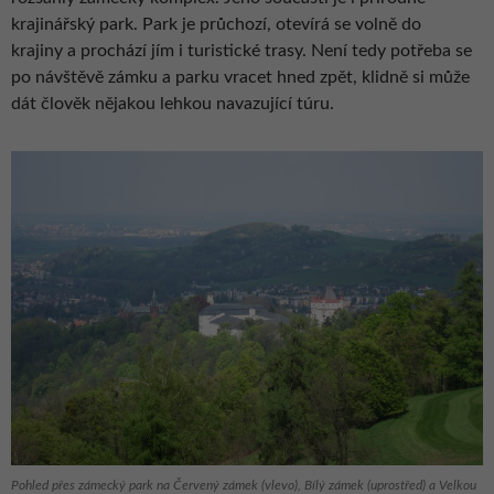
krajinářský park. Park je průchozí, otevírá se volně do
krajiny a prochází jím i turistické trasy. Není tedy potřeba se
po návštěvě zámku a parku vracet hned zpět, klidně si může
dát člověk nějakou lehkou navazující túru.
Pohled přes zámecký park na Červený zámek (vlevo), Bílý zámek (uprostřed) a Velkou