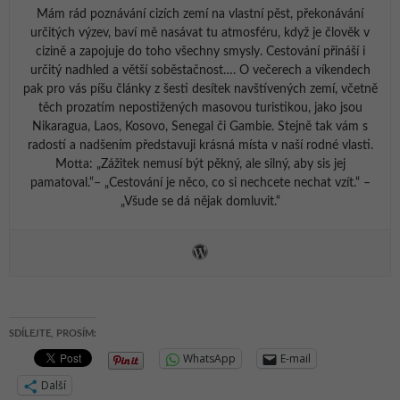
Mám rád poznávání cizích zemí na vlastní pěst, překonávání
určitých výzev, baví mě nasávat tu atmosféru, když je člověk v
cizině a zapojuje do toho všechny smysly. Cestování přináší i
určitý nadhled a větší soběstačnost…. O večerech a víkendech
pak pro vás píšu články z šesti desítek navštívených zemí, včetně
těch prozatím nepostižených masovou turistikou, jako jsou
Nikaragua, Laos, Kosovo, Senegal či Gambie. Stejně tak vám s
radostí a nadšením představuji krásná místa v naší rodné vlasti.
Motta: „Zážitek nemusí být pěkný, ale silný, aby sis jej
pamatoval.“– „Cestování je něco, co si nechcete nechat vzít.“ –
„Všude se dá nějak domluvit.“
SDÍLEJTE, PROSÍM:
WhatsApp
E-mail
Další