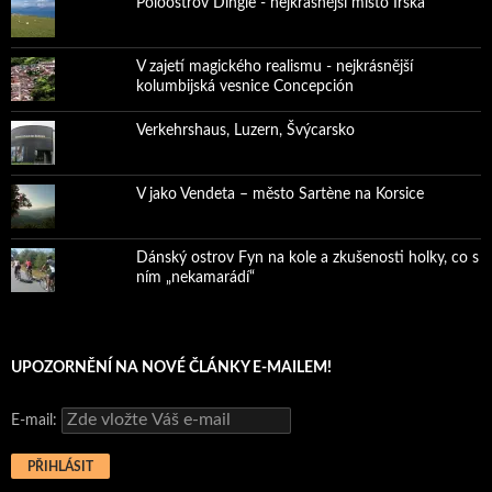
Poloostrov Dingle - nejkrásnější místo Irska
V zajetí magického realismu - nejkrásnější
kolumbijská vesnice Concepción
Verkehrshaus, Luzern, Švýcarsko
V jako Vendeta – město Sartène na Korsice
Dánský ostrov Fyn na kole a zkušenosti holky, co s
ním „nekamarádí“
UPOZORNĚNÍ NA NOVÉ ČLÁNKY E-MAILEM!
E-mail: