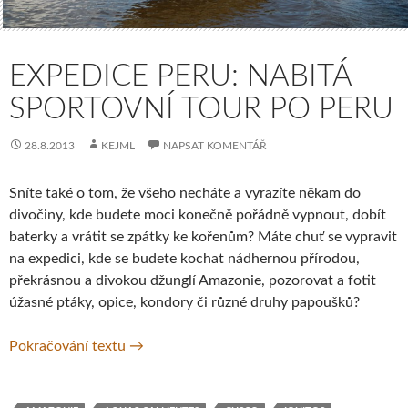
EXPEDICE PERU: NABITÁ
SPORTOVNÍ TOUR PO PERU
28.8.2013
KEJML
NAPSAT KOMENTÁŘ
Sníte také o tom, že všeho necháte a vyrazíte někam do
divočiny, kde budete moci konečně pořádně vypnout, dobít
baterky a vrátit se zpátky ke kořenům? Máte chuť se vypravit
na expedici, kde se budete kochat nádhernou přírodou,
překrásnou a divokou džunglí Amazonie, pozorovat a fotit
úžasné ptáky, opice, kondory či různé druhy papoušků?
Expedice Peru: Nabitá sportovní tour po Pe
Pokračování textu
→