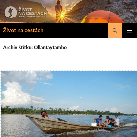
Přejít
k
obsahu
webu
Hledat
Život na cestách
ZÁKLAD
NAVIGA
Archiv štítku: Ollantaytambo
MENU