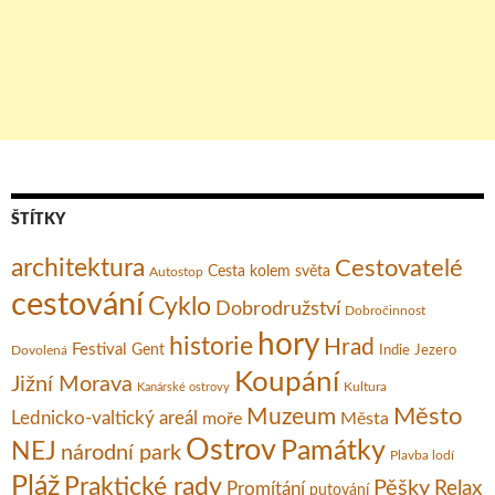
ŠTÍTKY
architektura
Cestovatelé
Cesta kolem světa
Autostop
cestování
Cyklo
Dobrodružství
Dobročinnost
hory
historie
Hrad
Festival
Gent
Dovolená
Indie
Jezero
Koupání
Jižní Morava
Kultura
Kanárské ostrovy
Město
Muzeum
Lednicko-valtický areál
moře
Města
Ostrov
Památky
NEJ
národní park
Plavba lodí
Pláž
Praktické rady
Pěšky
Relax
Promítání
putování