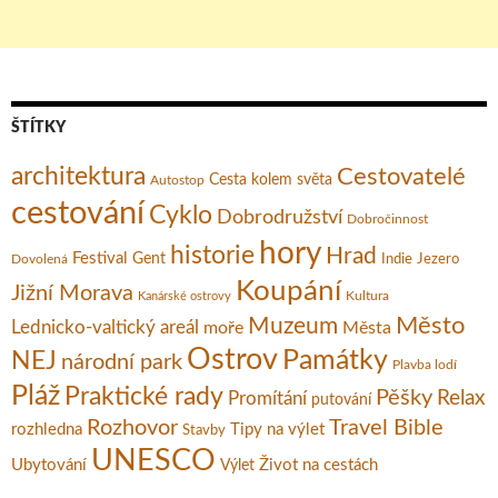
ŠTÍTKY
architektura
Cestovatelé
Cesta kolem světa
Autostop
cestování
Cyklo
Dobrodružství
Dobročinnost
hory
historie
Hrad
Festival
Gent
Dovolená
Indie
Jezero
Koupání
Jižní Morava
Kultura
Kanárské ostrovy
Město
Muzeum
Lednicko-valtický areál
moře
Města
Ostrov
Památky
NEJ
národní park
Plavba lodí
Pláž
Praktické rady
Pěšky
Relax
Promítání
putování
Rozhovor
Travel Bible
rozhledna
Tipy na výlet
Stavby
UNESCO
Ubytování
Život na cestách
Výlet