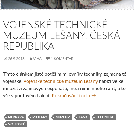
VOJENSKÉ TECHNICKÉ
MUZEUM LEŠANY, ČESKÁ
REPUBLIKA
26.9.2013
VIHA
1 KOMENTÁŘ
Tímto článkem jistě potěším milovníky techniky, zejména té
vojenské.
Vojenské technické muzeum Lešany
nabízí velké
množství zajímavých exponátů, mezi nimi mnoho rarit, a to
Vojenské technické 
vše v poutavém balení.
Pokračování textu
→
MERKAVA
MILITARY
MUZEUM
TANK
TECHNICKÉ
VOJENSKÉ