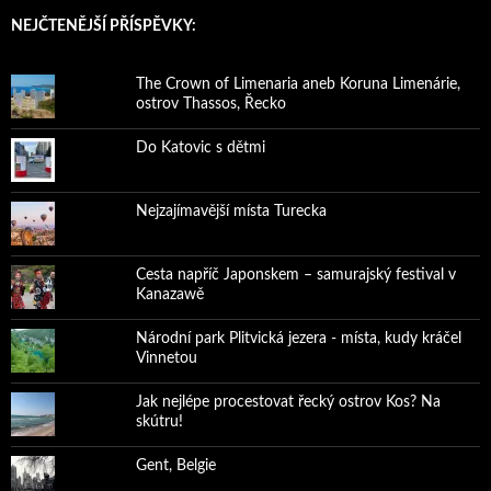
NEJČTENĚJŠÍ PŘÍSPĚVKY:
The Crown of Limenaria aneb Koruna Limenárie,
ostrov Thassos, Řecko
Do Katovic s dětmi
Nejzajímavější místa Turecka
Cesta napříč Japonskem – samurajský festival v
Kanazawě
Národní park Plitvická jezera - místa, kudy kráčel
Vinnetou
Jak nejlépe procestovat řecký ostrov Kos? Na
skútru!
Gent, Belgie