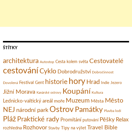
ŠTÍTKY
architektura
Cestovatelé
Cesta kolem světa
Autostop
cestování
Cyklo
Dobrodružství
Dobročinnost
hory
historie
Hrad
Festival
Gent
Dovolená
Indie
Jezero
Koupání
Jižní Morava
Kultura
Kanárské ostrovy
Město
Muzeum
Lednicko-valtický areál
moře
Města
Ostrov
Památky
NEJ
národní park
Plavba lodí
Pláž
Praktické rady
Pěšky
Relax
Promítání
putování
Rozhovor
Travel Bible
rozhledna
Tipy na výlet
Stavby