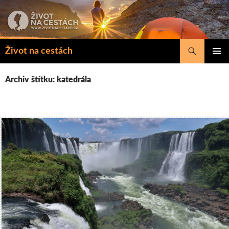
Přejít
k
obsahu
webu
Hledat
Život na cestách
ZÁKLAD
NAVIGA
Archiv štítku: katedrála
MENU