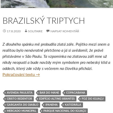
BRAZILSKÝ TRIPTYCH
17.8.2020
SOLITAIRE
NAPSAT KOMENTÁŘ
Z dlouhého spánku mě probudila zlatá záře. Pojítko mezi snem a
realitou bylo nenávratně přetrženo a já si uvědomil, že právě
přistáváme v São Paulu. Ta vzpomínka na zlatavou záři mne už
nikdy neopustí a bude navždy mým symbolem pro nebeský klid a
oddech, který zde vždy s večerem na člověka přichází.
Brazilský triptych
Pokračování textu
→
AVENIDA PAULISTA
BAR DO MANE
COPACABANA
CRISTO REDENTOR
EDIFÍCIO ALTINO ARANTES
FOZ DO IGUAÇU
GARGANTA DO DIABLO
IPANEMA
KATEDRÁLA
MERCADO MUNICIPAL
PARQUE NACIONAL DO IGUAÇU