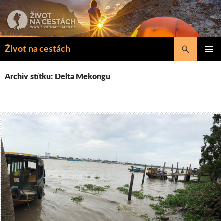
Přejít
k
obsahu
webu
Hledat
Život na cestách
ZÁKLAD
NAVIGA
Archiv štítku: Delta Mekongu
MENU