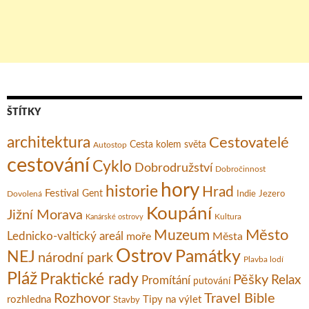
ŠTÍTKY
architektura
Cestovatelé
Cesta kolem světa
Autostop
cestování
Cyklo
Dobrodružství
Dobročinnost
hory
historie
Hrad
Festival
Gent
Dovolená
Indie
Jezero
Koupání
Jižní Morava
Kultura
Kanárské ostrovy
Město
Muzeum
Lednicko-valtický areál
moře
Města
Ostrov
Památky
NEJ
národní park
Plavba lodí
Pláž
Praktické rady
Pěšky
Relax
Promítání
putování
Rozhovor
Travel Bible
rozhledna
Tipy na výlet
Stavby