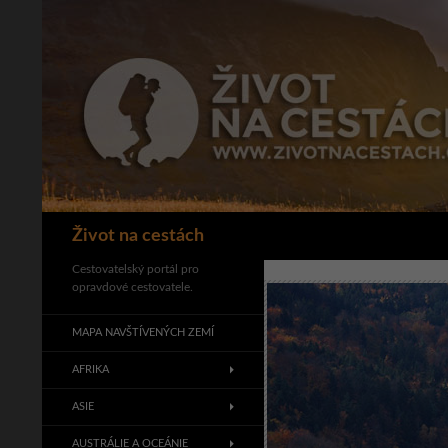
Přejít
k
obsahu
webu
Hledat
Život na cestách
Cestovatelský portál pro
opravdové cestovatele.
MAPA NAVŠTÍVENÝCH ZEMÍ
AFRIKA
ASIE
AUSTRÁLIE A OCEÁNIE