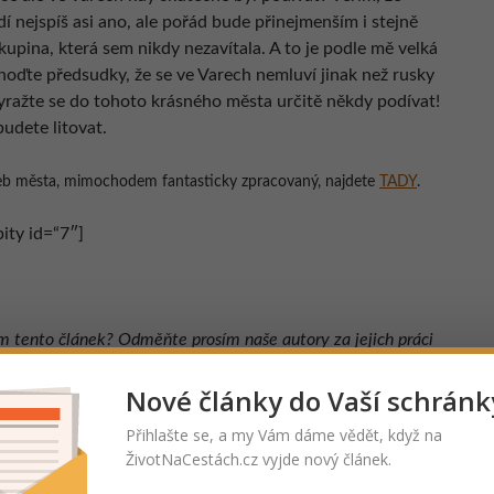
dí nejspíš asi ano, ale pořád bude přinejmenším i stejně
upina, která sem nikdy nezavítala. A to je podle mě velká
hoďte předsudky, že se ve Varech nemluví jinak než rusky
vyražte se do tohoto krásného města určitě někdy podívat!
udete litovat.
web města, mimochodem fantasticky zpracovaný, najdete
TADY
.
ty id=“7″]
ám tento článek? Odměňte prosím naše autory za jejich práci
 a sdílením
tohoto článku, děkujeme!
Nové články do Vaší schránk
Přihlašte se, a my Vám dáme vědět, když na
Kejml
ŽivotNaCestách.cz vyjde nový článek.
Cestuji, abych fotil. Fotím, abych cestoval. A pak se o to s