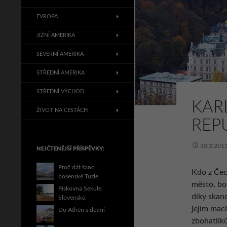
EVROPA
JIŽNÍ AMERIKA
SEVERNÍ AMERIKA
STŘEDNÍ AMERIKA
STŘEDNÍ VÝCHOD
KAR
ŽIVOT NA CESTÁCH
REP
30.3.201
NEJČTENĚJŠÍ PŘÍSPĚVKY:
Proč dát šanci
Kdo z Čec
bosenské Tuzle
město, bo
Pískovna Sekule,
díky skan
Slovensko
jejím mac
Do Athén s dětmi
zbohatlíků