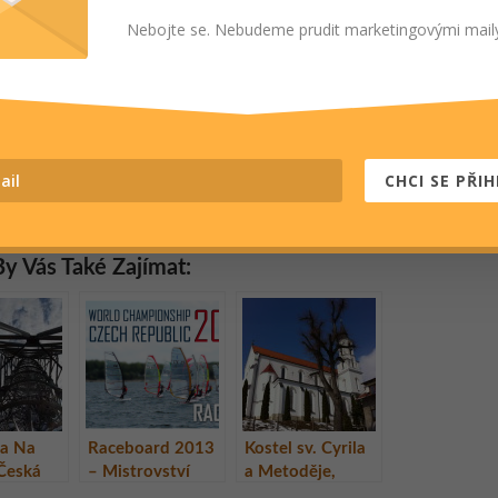
emi moc rád podělím tím, že doporučím ta opravdu krásná
terá stála za to navštívit, vidět, zažít, vyfotit, ochutnat, spatřit
Nebojte se. Nebudeme prudit marketingovými mail
k nim třeba přivonět.
otnacestach.cz
CHCI SE PŘIH
OSÍM:
WhatsApp
E-mail
Další
y Vás Také Zajímat:
na Na
Raceboard 2013
Kostel sv. Cyrila
 Česká
– Mistrovství
a Metoděje,
a
světa ve
Březová, Česká