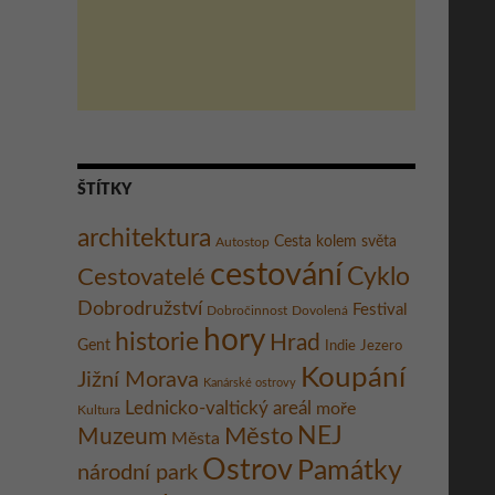
ŠTÍTKY
architektura
Cesta kolem světa
Autostop
cestování
Cestovatelé
Cyklo
Dobrodružství
Festival
Dobročinnost
Dovolená
hory
historie
Hrad
Gent
Indie
Jezero
Koupání
Jižní Morava
Kanárské ostrovy
Lednicko-valtický areál
moře
Kultura
Město
NEJ
Muzeum
Města
Ostrov
Památky
národní park