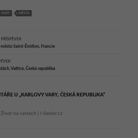
windsurfingu,
republika
Nové Mlýny, Jižní
 VARY
MĚSTA
Morava, Česká
republika
ace
 PŘÍSPĚVEK
město Saint-Émilion, Francie
ěvky
PĚVEK
stách, Valtice, Česká republika
TÁŘE U „KARLOVY VARY, ČESKÁ REPUBLIKA“
:
Život na cestách | i-Senior.cz