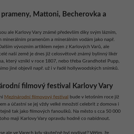
 prameny, Mattoni, Becherovka a
jsou ale Karlovy Vary známé především díky svým lázním,
m minerálním pramenům a minerálním vodám jako např.
Dalším vývozním artiklem nejen z Karlových Varů, ale
elé naší země je dnes již celosvětově známý bylinný likér
a, který vznikl v roce 1807, nebo třeba Grandhotel Pupp,
imo jiné objevil např. už i v řadě hollywoodských snímků.
rodní filmový festival Karlovy Vary
ní
Mezinárodní filmovový festival
bude v letošním roce již
em a účastní se jej vždy velké množstí celebrit z domova i
 stejně tak jako filmových fanoušků. Na město s cca 50 000
 toho mají Karlovy Vary opravdu hodně co nabídnout.
se ale ve Varech kdy skutečně byl podívat? Věřím, že