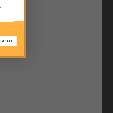
y.
LÁSIT!