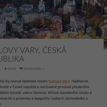
LOVY VARY, ČESKÁ
UBLIKA
3
KEJML
KOMENTÁŘE: 3
hů by neznal lázeňské město
Karlovy Vary
. Nádherné
hužel v České republice nechvalně proslulé především
dálům bývalé, velice šikovné, šéfové stavebního úřadu a
hinacím s pozemky a bezpočtu ruských obchodníků a
.