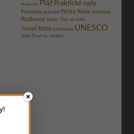
Pláž
Praktické rady
Plavba lodí
Pěšky
Relax
Promítání
rozhledna
putování
Rozhovor
Tipy na výlet
Stavby
UNESCO
Travel Bible
Ubytování
Život na cestách
Výlet
y!