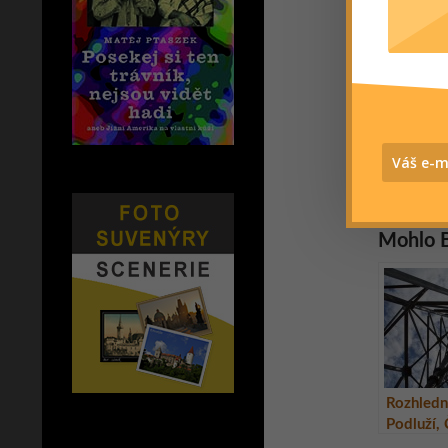
vámi vš
místa, k
nebo si 
www.ziv
SDÍLEJTE, PR
Mohlo B
Rozhled
Podluží,
republik