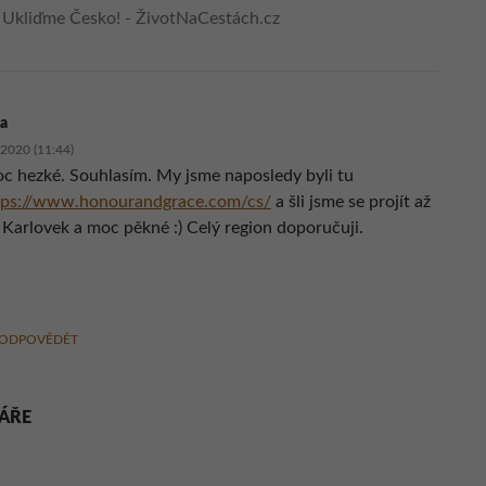
:
Ukliďme Česko! - ŽivotNaCestách.cz
na
.2020 (11:44)
c hezké. Souhlasím. My jsme naposledy byli tu
tps://www.honourandgrace.com/cs/
a šli jsme se projít až
 Karlovek a moc pěkné :) Celý region doporučuji.
ODPOVĚDĚT
ÁŘE