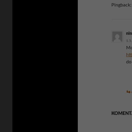
Pingback
ni
1.5
Mo
ht
do
KOMENT