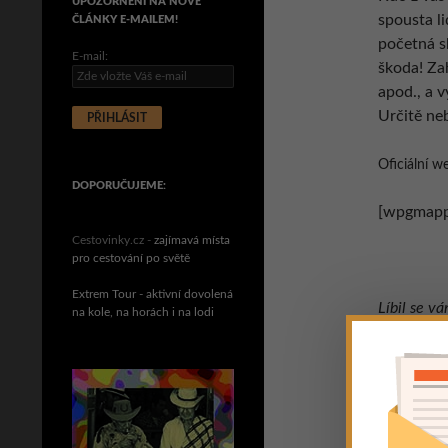
UPOZORNĚNÍ NA NOVÉ
spousta li
ČLÁNKY E-MAILEM!
početná sk
E-mail:
škoda! Za
apod., a 
Určitě neb
Oficiální 
DOPORUČUJEME:
[wpgmappi
Cestovinky.cz -
zajímavá místa
pro cestování po světě
Extrem Tour - aktivní dovolená
Líbil se v
na kole, na horách i na lodi
lajkováním