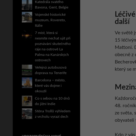
Katedrála svatého
Bavona, Gent, Belgie
Léčivé
Vojenské historické
další
muzeum, Rovereto,
Itálie
Ve světě 
7 míst, která si
nesmíte nechat ujít při
15 léčivý
poznávání skutečného
Mattoni. 
ráje na ostrově La
obecně z c
Palma na Kanárských
ostrovech
Becherovk
Veřejná autobusová
který se m
doprava na Tenerife
Barcelona – město,
Meziná
které vás dojme i
okouzlí
Každoroč
Co s sebou na 10 dnů
do jižní Indie
48. ročník
Stěna Trollů výhledem
ze světa,
z vrcholu vyrazí dech
obyvateli
Kdo z vás 