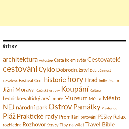
ŠTÍTKY
architektura
Cestovatelé
Cesta kolem světa
Autostop
cestování
Cyklo
Dobrodružství
Dobročinnost
hory
historie
Hrad
Festival
Gent
Dovolená
Indie
Jezero
Koupání
Jižní Morava
Kultura
Kanárské ostrovy
Město
Muzeum
Lednicko-valtický areál
moře
Města
Ostrov
Památky
NEJ
národní park
Plavba lodí
Pláž
Praktické rady
Pěšky
Relax
Promítání
putování
Rozhovor
Travel Bible
rozhledna
Tipy na výlet
Stavby