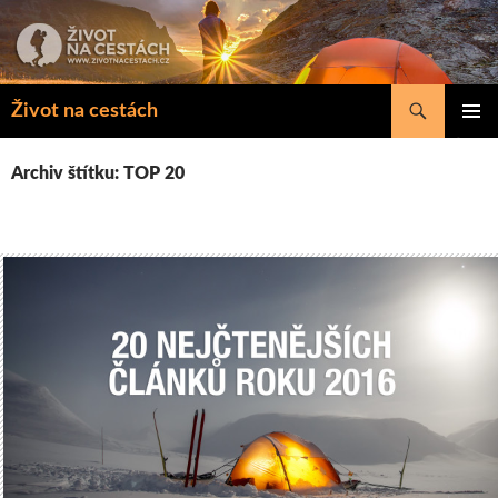
Přejít
k
obsahu
webu
Hledat
Život na cestách
ZÁKLAD
NAVIGA
Archiv štítku: TOP 20
MENU