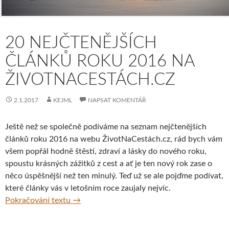
20 NEJČTENĚJŠÍCH
ČLÁNKŮ ROKU 2016 NA
ŽIVOTNACESTÁCH.CZ
2.1.2017
KEJML
NAPSAT KOMENTÁŘ
Ještě než se společně podíváme na seznam nejčtenějších
článků roku 2016 na webu ŽivotNaCestách.cz, rád bych vám
všem popřál hodně štěstí, zdraví a lásky do nového roku,
spoustu krásných zážitků z cest a ať je ten nový rok zase o
něco úspěšnější než ten minulý. Teď už se ale pojďme podívat,
které články vás v letošním roce zaujaly nejvíc.
20 nejčtenějších článků roku 2016 na Živo
Pokračování textu
→