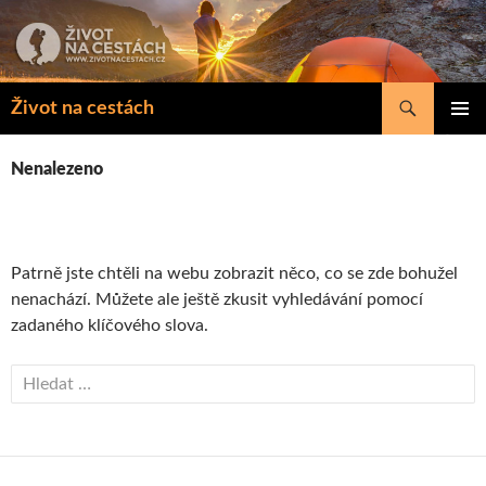
Přejít
k
obsahu
webu
Hledat
Život na cestách
ZÁKLAD
NAVIGA
Nenalezeno
MENU
Patrně jste chtěli na webu zobrazit něco, co se zde bohužel
nenachází. Můžete ale ještě zkusit vyhledávání pomocí
zadaného klíčového slova.
Vyhledávání