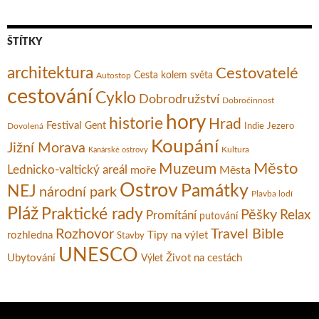
ŠTÍTKY
architektura
Cestovatelé
Cesta kolem světa
Autostop
cestování
Cyklo
Dobrodružství
Dobročinnost
hory
historie
Hrad
Festival
Gent
Dovolená
Indie
Jezero
Koupání
Jižní Morava
Kultura
Kanárské ostrovy
Město
Muzeum
Lednicko-valtický areál
moře
Města
Ostrov
Památky
NEJ
národní park
Plavba lodí
Pláž
Praktické rady
Pěšky
Relax
Promítání
putování
Rozhovor
Travel Bible
rozhledna
Tipy na výlet
Stavby
UNESCO
Ubytování
Život na cestách
Výlet