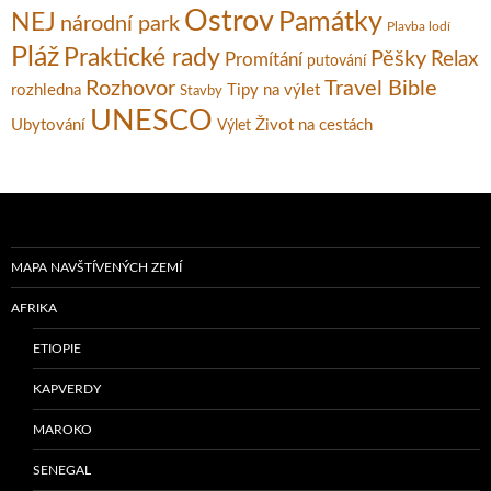
Ostrov
Památky
NEJ
národní park
Plavba lodí
Pláž
Praktické rady
Pěšky
Relax
Promítání
putování
Rozhovor
Travel Bible
rozhledna
Tipy na výlet
Stavby
UNESCO
Ubytování
Život na cestách
Výlet
MAPA NAVŠTÍVENÝCH ZEMÍ
AFRIKA
ETIOPIE
KAPVERDY
MAROKO
SENEGAL