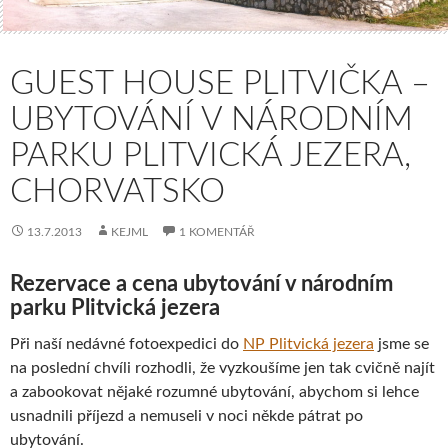
GUEST HOUSE PLITVIČKA –
UBYTOVÁNÍ V NÁRODNÍM
PARKU PLITVICKÁ JEZERA,
CHORVATSKO
13.7.2013
KEJML
1 KOMENTÁŘ
Rezervace a cena ubytování v národním
parku Plitvická jezera
Při naší nedávné fotoexpedici do
NP Plitvická jezera
jsme se
na poslední chvíli rozhodli, že vyzkoušíme jen tak cvičně najít
a zabookovat nějaké rozumné ubytování, abychom si lehce
usnadnili příjezd a nemuseli v noci někde pátrat po
ubytování.