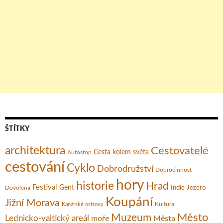
ŠTÍTKY
architektura
Cestovatelé
Cesta kolem světa
Autostop
cestování
Cyklo
Dobrodružství
Dobročinnost
hory
historie
Hrad
Festival
Gent
Dovolená
Indie
Jezero
Koupání
Jižní Morava
Kultura
Kanárské ostrovy
Město
Muzeum
Lednicko-valtický areál
moře
Města