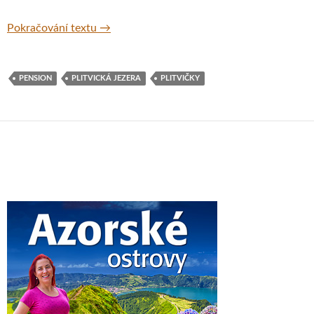
Guest House Plitvička – ubytování v národn
Pokračování textu
→
PENSION
PLITVICKÁ JEZERA
PLITVIČKY