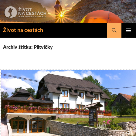
Přejít
k
obsahu
webu
Hledat
Život na cestách
ZÁKLAD
NAVIGA
Archiv štítku: Plitvičky
MENU