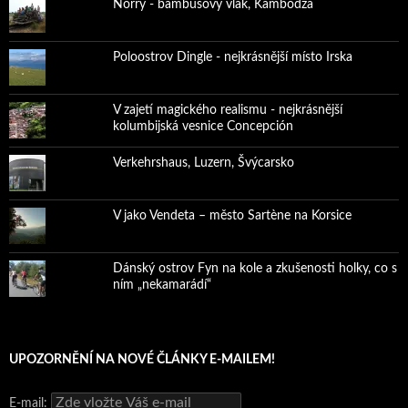
Norry - bambusový vlak, Kambodža
Poloostrov Dingle - nejkrásnější místo Irska
V zajetí magického realismu - nejkrásnější
kolumbijská vesnice Concepción
Verkehrshaus, Luzern, Švýcarsko
V jako Vendeta – město Sartène na Korsice
Dánský ostrov Fyn na kole a zkušenosti holky, co s
ním „nekamarádí“
UPOZORNĚNÍ NA NOVÉ ČLÁNKY E-MAILEM!
E-mail: