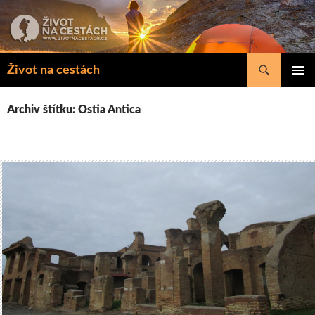
Přejít
k
obsahu
webu
Hledat
Život na cestách
ZÁKLAD
NAVIGA
Archiv štítku: Ostia Antica
MENU