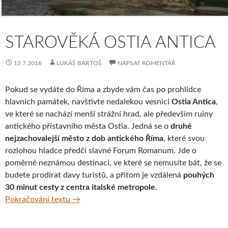
STAROVĚKÁ OSTIA ANTICA
12.7.2016
LUKÁŠ BARTOŠ
NAPSAT KOMENTÁŘ
Pokud se vydáte do Říma
a zbyde vám čas po prohlídce
hlavních památek,
navštivte nedalekou vesnici
Ostia Antica
,
ve které se nachází menší strážní hrad, ale především ruiny
antického přístavního města Ostia. Jedná se o
druhé
nejzachovalejší město z dob antického Říma
, které svou
rozlohou hladce předčí slavné Forum Romanum. Jde o
poměrně neznámou destinaci, ve které se nemusíte bát, že se
budete prodírat davy turistů, a přitom je vzdálená
pouhých
30 minut cesty z centra italské metropole
.
Starověká Ostia Antica
Pokračování textu
→