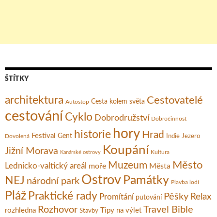
ŠTÍTKY
architektura
Cestovatelé
Cesta kolem světa
Autostop
cestování
Cyklo
Dobrodružství
Dobročinnost
hory
historie
Hrad
Festival
Gent
Dovolená
Indie
Jezero
Koupání
Jižní Morava
Kultura
Kanárské ostrovy
Město
Muzeum
Lednicko-valtický areál
moře
Města
Ostrov
Památky
NEJ
národní park
Plavba lodí
Pláž
Praktické rady
Pěšky
Relax
Promítání
putování
Rozhovor
Travel Bible
rozhledna
Tipy na výlet
Stavby