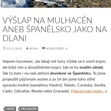
VÝŠLAP NA MULHACÉN
ANEB ŠPANĚLSKO JAKO NA
DLANI
10.11.2016
KEJML
KOMENTÁŘE: 4
Nejsem horolezec, ale lákají mě hory. Výšek se k smrti bojím,
ale když vím o dosažitelném kopci, tak se ho
snažím zdolat
.
Tak to bylo i na naší aktivní
dovolené ve Španělsku
. To jsme
projezdili půjčeným autem a za 14 dní jsme toho stihli
opravdu hodně (namátkou Madrid, Toledo, Cordoba, Sevilla,
Výšl
Cádiz, Gibraltar, Ronda nebo Granada).
Pokračování textu
→
HORY
MULHACÉN