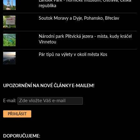
Landek Park - hornické muzeum, Ostrava, Česká
republika
Soutok Moravy a Dyje, Pohansko, Břeclav
Národní park Plitvická jezera - místa, kudy kráčel
Vinnetou
Pár tipů na výlety v okolí města Kos
UPOZORNĚNÍ NA NOVÉ ČLÁNKY E-MAILEM!
E-mail:
DOPORUČUJEME: