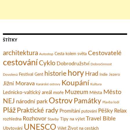
ŠTÍTKY
architektura
Cestovatelé
Cesta kolem světa
Autostop
cestování
Cyklo
Dobrodružství
Dobročinnost
hory
historie
Hrad
Festival
Gent
Dovolená
Indie
Jezero
Koupání
Jižní Morava
Kultura
Kanárské ostrovy
Město
Muzeum
Lednicko-valtický areál
moře
Města
Ostrov
Památky
NEJ
národní park
Plavba lodí
Pláž
Praktické rady
Pěšky
Relax
Promítání
putování
Rozhovor
Travel Bible
rozhledna
Tipy na výlet
Stavby
UNESCO
Ubytování
Život na cestách
Výlet