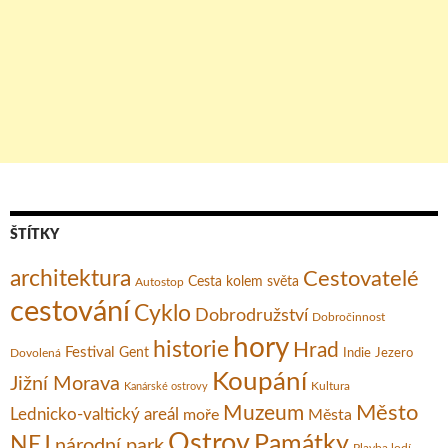
ŠTÍTKY
architektura
Cestovatelé
Cesta kolem světa
Autostop
cestování
Cyklo
Dobrodružství
Dobročinnost
hory
historie
Hrad
Festival
Gent
Dovolená
Indie
Jezero
Koupání
Jižní Morava
Kultura
Kanárské ostrovy
Město
Muzeum
Lednicko-valtický areál
moře
Města
Ostrov
Památky
NEJ
národní park
Plavba lodí