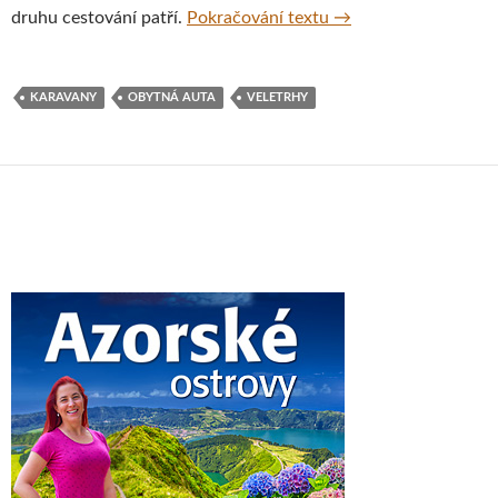
Rádi cestujete obytn
druhu cestování patří.
Pokračování textu
→
KARAVANY
OBYTNÁ AUTA
VELETRHY