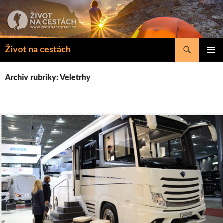
Přejít
k
obsahu
webu
Hledat
Život na cestách
ZÁKLAD
NAVIGA
Archiv rubriky: Veletrhy
MENU