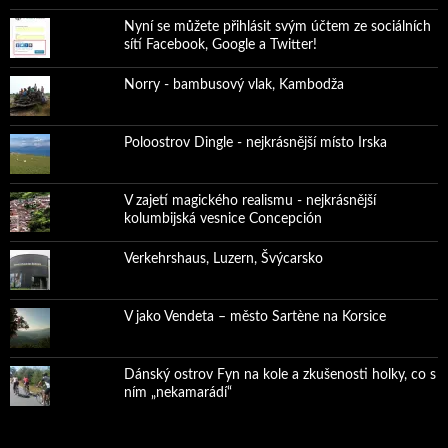
Nyní se můžete přihlásit svým účtem ze sociálních
sítí Facebook, Google a Twitter!
Norry - bambusový vlak, Kambodža
Poloostrov Dingle - nejkrásnější místo Irska
V zajetí magického realismu - nejkrásnější
kolumbijská vesnice Concepción
Verkehrshaus, Luzern, Švýcarsko
V jako Vendeta – město Sartène na Korsice
Dánský ostrov Fyn na kole a zkušenosti holky, co s
ním „nekamarádí“