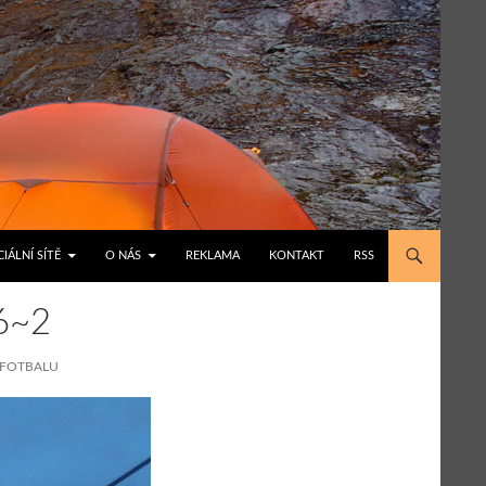
IÁLNÍ SÍTĚ
O NÁS
REKLAMA
KONTAKT
RSS
6~2
 FOTBALU