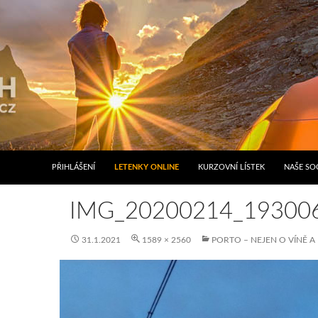
PŘIHLÁŠENÍ
LETENKY ONLINE
KURZOVNÍ LÍSTEK
NAŠE SOC
IMG_20200214_19300
31.1.2021
1589 × 2560
PORTO – NEJEN O VÍNĚ A