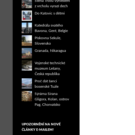
Stěna Trollů výhledem
z vrcholu vyrazí dech
Do Katovic s dětmi
Katedrála svatého
Bavona, Gent, Belgie
Pískovna Sekule,
Slovensko
Granada, Nikaragua
Vojenské technické
muzeum Lešany,
Česká republika
Proč dát šanci
bosenské Tuzle
Sýrárna Sirana
Gligora, Kolan, ostrov
Pag, Chorvatsko
UPOZORNĚNÍ NA NOVÉ
ČLÁNKY E-MAILEM!