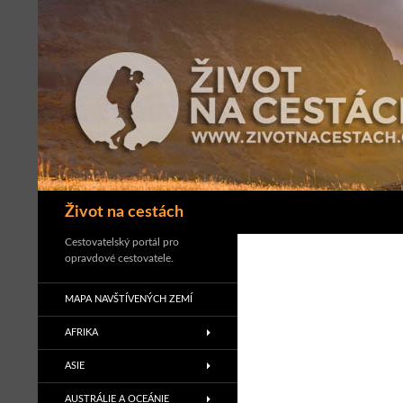
Přejít
k
obsahu
webu
Hledat
Život na cestách
Cestovatelský portál pro
opravdové cestovatele.
MAPA NAVŠTÍVENÝCH ZEMÍ
AFRIKA
ASIE
AUSTRÁLIE A OCEÁNIE