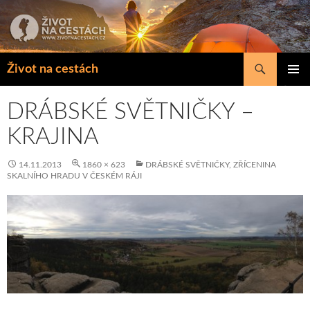
Přejít
k
obsahu
webu
Hledat
Život na cestách
ZÁKLAD
NAVIGA
DRÁBSKÉ SVĚTNIČKY –
MENU
KRAJINA
14.11.2013
1860 × 623
DRÁBSKÉ SVĚTNIČKY, ZŘÍCENINA
SKALNÍHO HRADU V ČESKÉM RÁJI