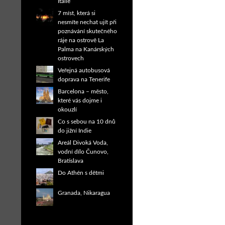
Itálie
7 míst, která si
nesmíte nechat ujít při
poznávání skutečného
ráje na ostrově La
Palma na Kanárských
ostrovech
Veřejná autobusová
doprava na Tenerife
Barcelona – město,
které vás dojme i
okouzlí
Co s sebou na 10 dnů
do jižní Indie
Areál Divoká Voda,
vodní dílo Čunovo,
Bratislava
Do Athén s dětmi
Granada, Nikaragua