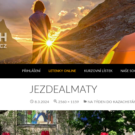
PŘIHLÁŠENÍ
LETENKY ONLINE
KURZOVNÍ LÍSTEK
NAŠE SOC
JEZDEALMATY
8.3.2024
2560 × 1159
NA TÝDEN DO KAZACHSTÁ