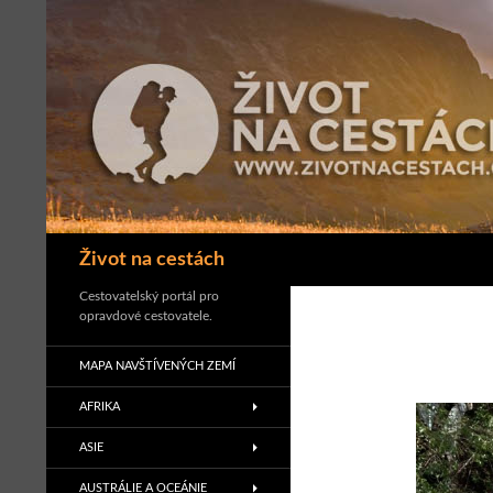
Přejít
k
obsahu
webu
Hledat
Život na cestách
Cestovatelský portál pro
opravdové cestovatele.
MAPA NAVŠTÍVENÝCH ZEMÍ
AFRIKA
ASIE
AUSTRÁLIE A OCEÁNIE